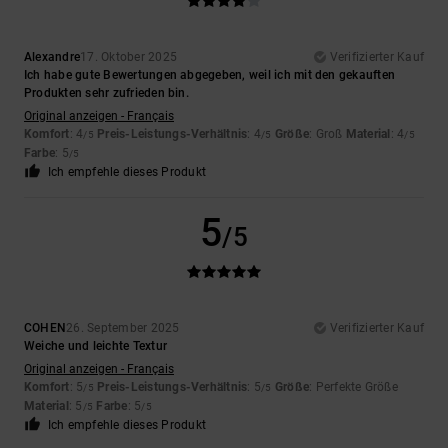
Alexandre
17. Oktober 2025
Verifizierter Kauf
Ich habe gute Bewertungen abgegeben, weil ich mit den gekauften
Produkten sehr zufrieden bin.
Original anzeigen - Français
Komfort
: 4
Preis-Leistungs-Verhältnis
: 4
Größe
: Groß
Material
: 4
/5
/5
/5
Farbe
: 5
/5
Ich empfehle dieses Produkt
5
/5
COHEN
26. September 2025
Verifizierter Kauf
Weiche und leichte Textur
Original anzeigen - Français
Komfort
: 5
Preis-Leistungs-Verhältnis
: 5
Größe
: Perfekte Größe
/5
/5
Material
: 5
Farbe
: 5
/5
/5
Ich empfehle dieses Produkt