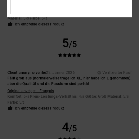
Original anzeigen - English
Komfort
: 5
Preis-Leistungs-Verhältnis
: 5
Größe
: Perfekte Größe
/5
/5
Material
: 5
Farbe
: 5
/5
/5
Ich empfehle dieses Produkt
5
/5
Client anonyme vérifié
22. Jänner 2026
Verifizierter Kauf
Fällt groß aus (normalerweise trage ich XL, hier habe ich L genommen),
aber die Qualität und die Passform sind perfekt
Original anzeigen - Français
Komfort
: 5
Preis-Leistungs-Verhältnis
: 4
Größe
: Groß
Material
: 5
/5
/5
/5
Farbe
: 5
/5
Ich empfehle dieses Produkt
4
/5