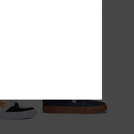
11
DC Ascend
erschuhe
Männer Schwarz Schuhe mit
Schnürsenkeln
63%
€ 95,00
€ 35,62
SALE
EXTRA 25 %
DOPPELTER RABATT EXTRA 25 %