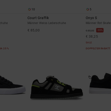
10
5
Court Graffik
Onyx S
chuhe
Männer Weiss Lederschuhe
Männer Rot Skat
€ 85,00
55%
€ 85,00
€ 38,25
SALE
RA 25 %
DOPPELTER RABATT 