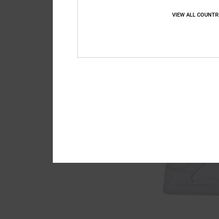
VIEW ALL COUNTR
10
DC Astrix
Männer Weiss Leders
63%
€ 90,00
€ 33,75
SALE
DOPPELTER RABATT EXT