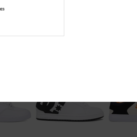
IES
6
7
Court Graffik
Onyx
chuhe
Unisex Schwarz Lederschuhe
Männer Grau Led
€ 85,00
55%
€ 80,00
€ 36,00
SALE
RA 25 %
DOPPELTER RABATT 
BRANDNEU