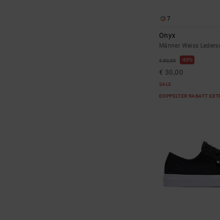
7
Onyx
Männer Weiss Leders
63%
€ 80,00
€ 30,00
SALE
DOPPELTER RABATT EXT