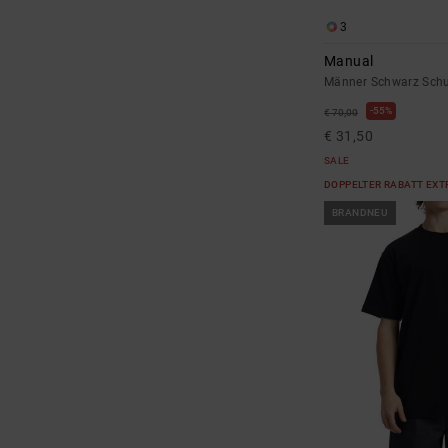
3
Manual
Männer Schwarz Sch
55%
€ 70,00
€ 31,50
SALE
DOPPELTER RABATT EXT
BRANDNEU