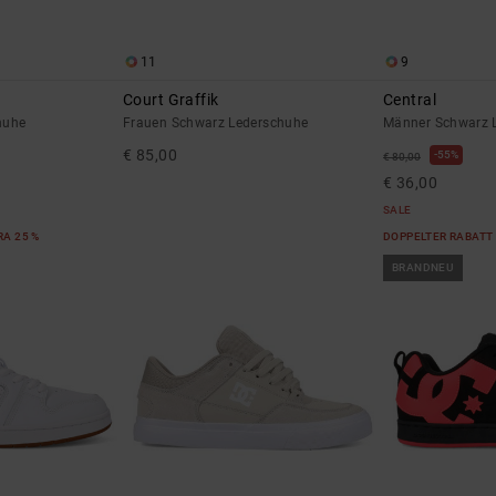
11
9
Court Graffik
Central
huhe
Frauen Schwarz Lederschuhe
Männer Schwarz 
€ 85,00
55%
€ 80,00
€ 36,00
SALE
RA 25 %
DOPPELTER RABATT 
BRANDNEU