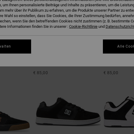
 um Ihnen personalisierte Beiträge und Inhalte zu präsentieren, um die Leistu
m mehr über ihr Publikum zu erfahren, um die Produkte unserer Partner zu entw
hre Wahl so einstellen, dass Sie Cookies, die Ihrer Zustimmung bedürfen, anne
echen, wenn Sie den betreffenden Cookies nicht zustimmen (z. B. bestimmte 
ere Informationen finden Sie in unserer :
Cookie-Richtlinie
und
Datenschutzricht
walten
Alle Coo
5
1
Court Graffik
Court Graffik S
erschuhe
Unisex Schwarz Lederschuhe
Männer Schwarz 
€ 85,00
€ 85,00