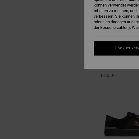
können verwendet werden,
Inhalten zu messen, und u
verbessern. Sie können I
oder sich dagegen ausspr
der Besucherzahlen). Weit
Cookies ver
10
Court Graffik
Männer Schwarz Led
€ 85,00