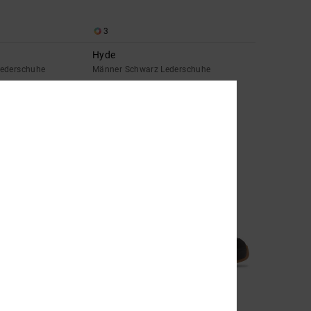
3
Hyde
Lederschuhe
Männer Schwarz Lederschuhe
55%
€ 75,00
€ 33,75
SALE
DOPPELTER RABATT EXTRA 25 %