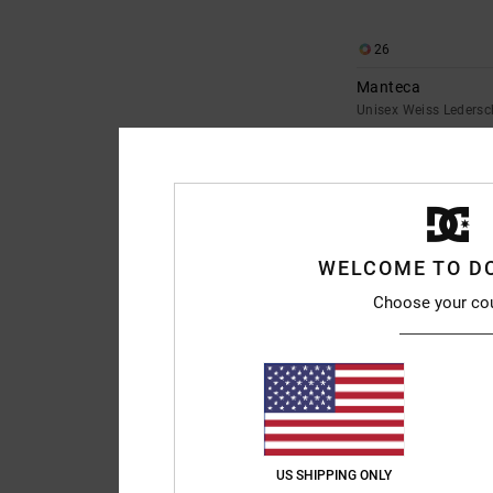
26
Manteca
Unisex Weiss Leders
55%
€ 85,00
€ 38,25
SALE
DOPPELTER RABATT EXT
WELCOME TO D
Choose your co
US SHIPPING ONLY