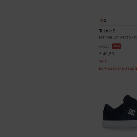
2
Teknic S
Männer Schwarz Ska
55%
€ 90,00
€ 40,50
SALE
DOPPELTER RABATT EXT