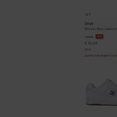
7
Onyx
Männer Blau Ledersc
63%
€ 80,00
€ 30,00
SALE
DOPPELTER RABATT EXT