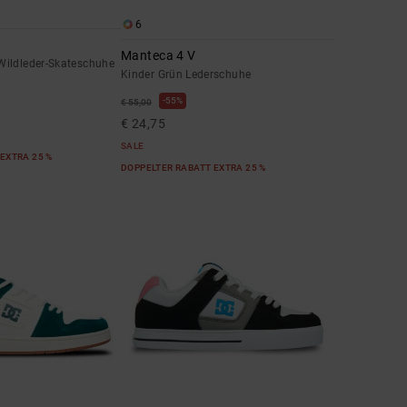
6
Manteca 4 V
ildleder-Skateschuhe
Kinder Grün Lederschuhe
55%
€ 55,00
€ 24,75
SALE
EXTRA 25 %
DOPPELTER RABATT EXTRA 25 %