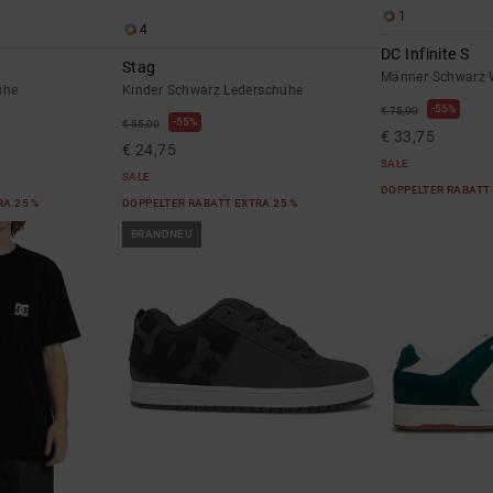
1
4
DC Infinite S
Stag
Männer Schwarz W
uhe
Kinder Schwarz Lederschuhe
55%
€ 75,00
55%
€ 55,00
€ 33,75
€ 24,75
SALE
SALE
DOPPELTER RABATT 
RA 25 %
DOPPELTER RABATT EXTRA 25 %
BRANDNEU