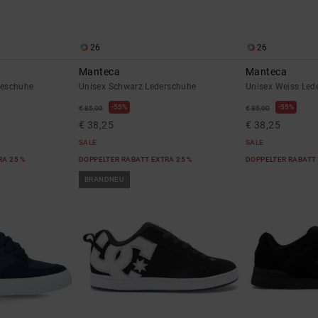
26
26
Manteca
Manteca
teschuhe
Unisex Schwarz Lederschuhe
Unisex Weiss Led
55%
55%
€ 85,00
€ 85,00
€ 38,25
€ 38,25
SALE
SALE
RA 25 %
DOPPELTER RABATT EXTRA 25 %
DOPPELTER RABATT 
BRANDNEU