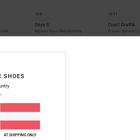
5
11
Onyx S
Court Graffik
chuhe
Männer Grau Skateschuhe
Frauen Schwarz 
€ 85,00
55%
€ 85,00
€ 38,25
SALE
RA 25 %
DOPPELTER RABATT EXTRA 25 %
BRANDNEU
C SHOES
untry
AT SHIPPING ONLY