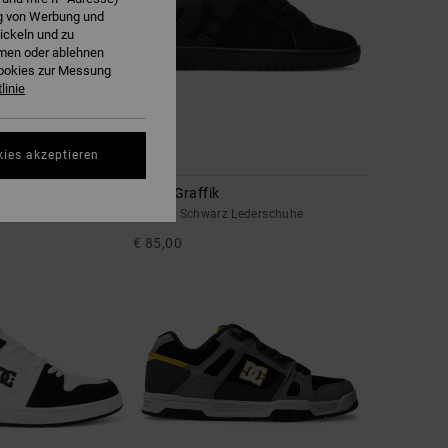
ng von Werbung und
ickeln und zu
hmen oder ablehnen
Cookies zur Messung
linie
kies akzeptieren
10
q
Court Graffik
Schuhe
Männer Schwarz Lederschuhe
€ 85,00