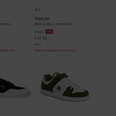
1
Trase Sd
eschuhe
Männer Blau Lederschuhe
55%
€ 70,00
€ 31,50
SALE
EXTRA 25 %
DOPPELTER RABATT EXTRA 25 %