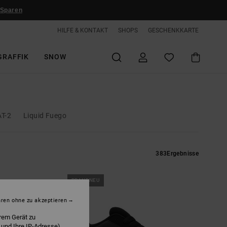
 Sparen
HILFE & KONTAKT
SHOPS
GESCHENKKARTE
GRAFFIK
SNOW
AT-2
Liquid Fuego
383
Ergebnisse
BRANDNEU
hren ohne zu akzeptieren
rem Gerät zu
 und Ihre IP-Adresse)