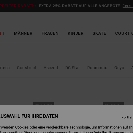
PPELTER RABATT*:
EXTRA 25% RABATT AUF ALLE ANGEBOTE
Jetzt
TT
MÄNNER
FRAUEN
KINDER
SKATE
COURT 
nteca
Construct
Ascend
DC Star
Roammax
Onyx
BRANDNEU
BRANDNEU
 AUSWAHL FÜR IHRE DATEN
Fortfa
erwenden Cookies oder eine vergleichbare Technologie, um Informationen auf Ih
f zuzugreifen. Diese personenbezogenen Informationen (wie Ihre Browserdaten