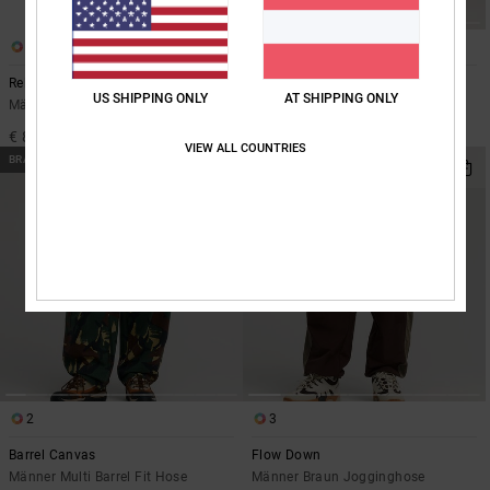
2
3
Relaxed
Baggy
US SHIPPING ONLY
AT SHIPPING ONLY
Männer Blau Straight Fit Jeans
Männer Beige Denim-Jeans
€ 80,00
€ 85,00
VIEW ALL COUNTRIES
BRANDNEU
BRANDNEU
2
3
Barrel Canvas
Flow Down
Männer Multi Barrel Fit Hose
Männer Braun Jogginghose