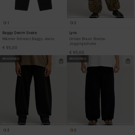
1
2
Baggy Denim Snake
Lynx
Männer Schwarz Baggy Jeans
Unisex Braun Sherpa-
Joggingschuhe
€ 95,00
€ 95,00
BRANDNEU
BRANDNEU
2
2