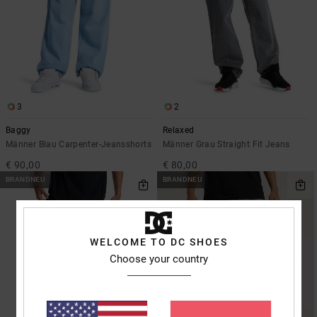
3
2
Baggy
Relaxed
Männer Blau Carpenter-Jeansshorts
Männer Grau Straight Fit Jeans
€ 90,00
€ 80,00
BRANDNEU
BRANDNEU
WELCOME TO DC SHOES
Choose your country