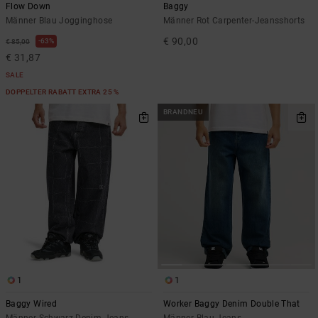
Flow Down
Baggy
Männer Blau Jogginghose
Männer Rot Carpenter-Jeansshorts
€ 90,00
63%
€ 85,00
€ 31,87
SALE
DOPPELTER RABATT EXTRA 25 %
BRANDNEU
1
1
Baggy Wired
Worker Baggy Denim Double That