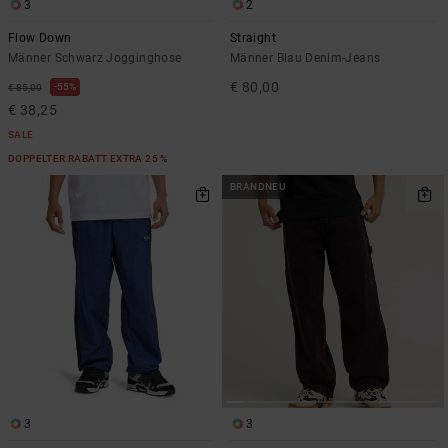
Kontaktformular.
3
2
FAQ
Flow Down
Straight
ansehen
Männer Schwarz Jogginghose
Männer Blau Denim-Jeans
€ 80,00
55%
€ 85,00
€ 38,25
SALE
DOPPELTER RABATT EXTRA 25 %
BRANDNEU
3
3