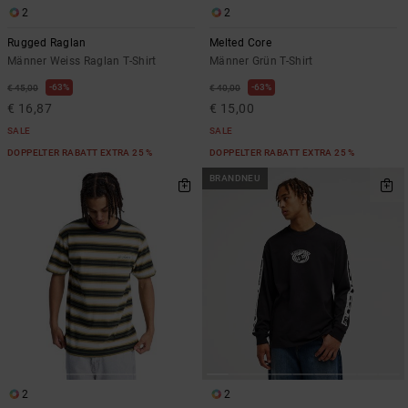
2
2
Rugged Raglan
Melted Core
Männer Weiss Raglan T-Shirt
Männer Grün T-Shirt
63%
63%
€ 45,00
€ 40,00
€ 16,87
€ 15,00
SALE
SALE
DOPPELTER RABATT EXTRA 25 %
DOPPELTER RABATT EXTRA 25 %
BRANDNEU
2
2