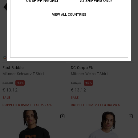
US SHIPPING ONLY
AT SHIPPING ONLY
VIEW ALL COUNTRIES
4
5
Fast Bubble
DC Corpo Fb
Männer Schwarz T-Shirt
Männer Weiss T-Shirt
63%
63%
€ 35,00
€ 35,00
€ 13,12
€ 13,12
SALE
SALE
DOPPELTER RABATT EXTRA 25 %
DOPPELTER RABATT EXTRA 25 %