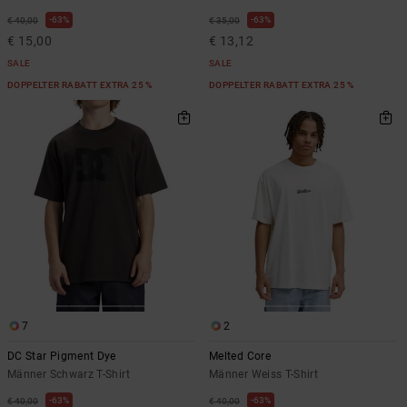
63%
63%
€ 40,00
€ 35,00
€ 15,00
€ 13,12
SALE
SALE
DOPPELTER RABATT EXTRA 25 %
DOPPELTER RABATT EXTRA 25 %
7
2
DC Star Pigment Dye
Melted Core
Männer Schwarz T-Shirt
Männer Weiss T-Shirt
63%
63%
€ 40,00
€ 40,00