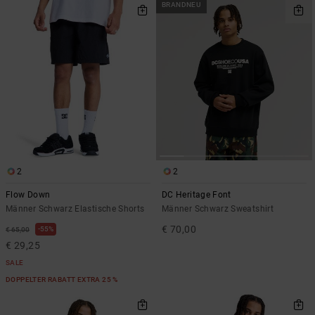
BRANDNEU
2
2
Flow Down
DC Heritage Font
Männer Schwarz Elastische Shorts
Männer Schwarz Sweatshirt
€ 70,00
55%
€ 65,00
€ 29,25
SALE
DOPPELTER RABATT EXTRA 25 %