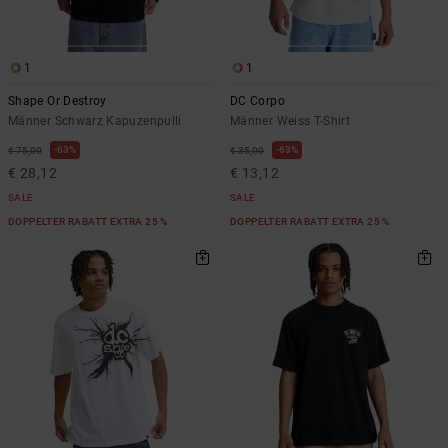
Kontaktformular.
FAQ
ansehen
1
1
Shape Or Destroy
DC Corpo
Männer Schwarz Kapuzenpulli
Männer Weiss T-Shirt
63%
63%
€ 75,00
€ 35,00
€ 28,12
€ 13,12
SALE
SALE
DOPPELTER RABATT EXTRA 25 %
DOPPELTER RABATT EXTRA 25 %