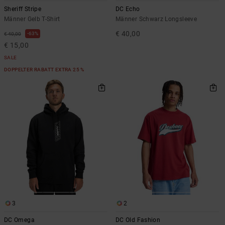
Sheriff Stripe
DC Echo
Männer Gelb T-Shirt
Männer Schwarz Longsleeve
€ 40,00
63%
€ 40,00
€ 15,00
SALE
DOPPELTER RABATT EXTRA 25 %
3
2
DC Omega
DC Old Fashion