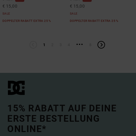
€ 15,00
€ 15,00
SALE
SALE
DOPPELTER RABATT EXTRA 25 %
DOPPELTER RABATT EXTRA 25 %
...
1
2
3
4
8
15% RABATT AUF DEINE
ERSTE BESTELLUNG
ONLINE*