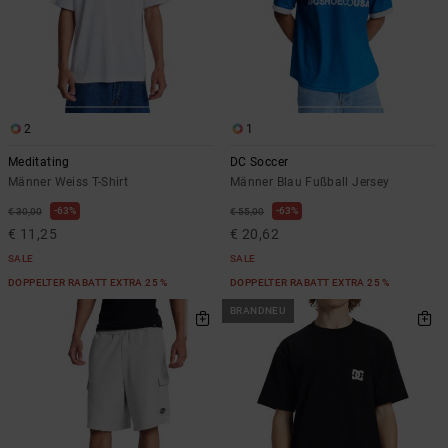
2
1
Meditating
DC Soccer
Männer Weiss T-Shirt
Männer Blau Fußball Jersey
63%
63%
€ 30,00
€ 55,00
€ 11,25
€ 20,62
SALE
SALE
DOPPELTER RABATT EXTRA 25 %
DOPPELTER RABATT EXTRA 25 %
BRANDNEU