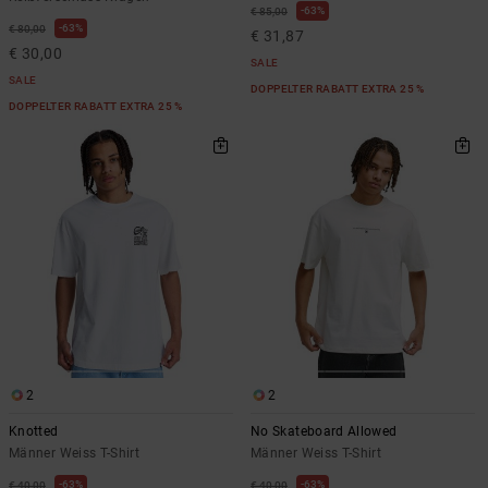
63%
€ 85,00
63%
€ 80,00
€ 31,87
€ 30,00
SALE
SALE
DOPPELTER RABATT EXTRA 25 %
DOPPELTER RABATT EXTRA 25 %
2
2
Knotted
No Skateboard Allowed
Männer Weiss T-Shirt
Männer Weiss T-Shirt
63%
63%
€ 40,00
€ 40,00