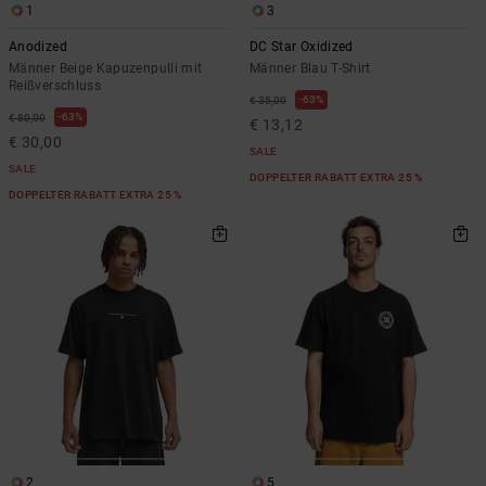
1
3
Anodized
DC Star Oxidized
Männer Beige Kapuzenpulli mit
Männer Blau T-Shirt
Reißverschluss
63%
€ 35,00
63%
€ 80,00
€ 13,12
€ 30,00
SALE
SALE
DOPPELTER RABATT EXTRA 25 %
DOPPELTER RABATT EXTRA 25 %
2
5