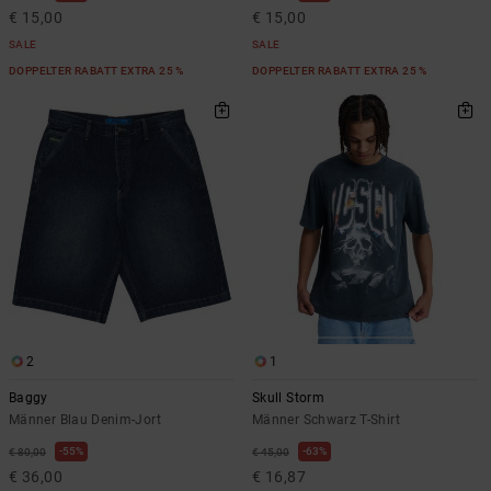
€ 15,00
€ 15,00
SALE
SALE
DOPPELTER RABATT EXTRA 25 %
DOPPELTER RABATT EXTRA 25 %
2
1
Baggy
Skull Storm
Männer Blau Denim-Jort
Männer Schwarz T-Shirt
55%
63%
€ 80,00
€ 45,00
€ 36,00
€ 16,87