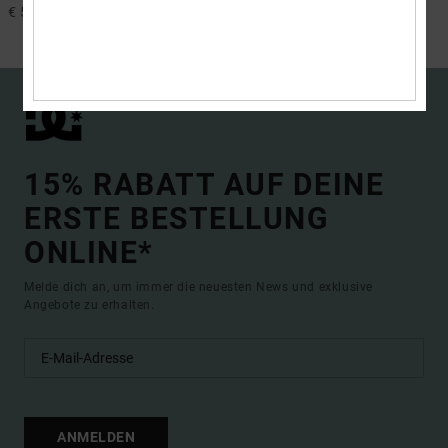
€ 50,00
40%
€ 50,00
€ 30,00
SALE
15% RABATT AUF DEINE
ERSTE BESTELLUNG
ONLINE*
Melde dich an, um immer die neuesten News und exklusive
Angebote zu erhalten.
ANMELDEN