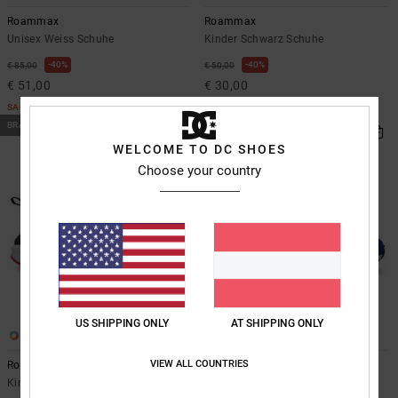
Kontaktformular.
Roammax
Roammax
FAQ
Unisex Weiss Schuhe
Kinder Schwarz Schuhe
ansehen
40%
40%
€ 85,00
€ 50,00
€ 51,00
€ 30,00
SALE
SALE
BRANDNEU
WELCOME TO DC SHOES
Choose your country
US SHIPPING ONLY
AT SHIPPING ONLY
3
3
VIEW ALL COUNTRIES
Roammax
Roammax
Kinder Schwarz Schuhe
Kinder Grün Schuhe