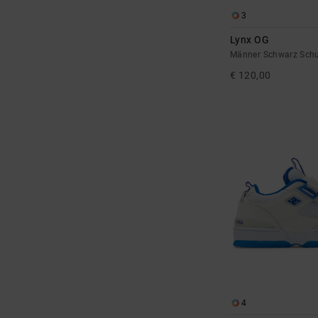
3
Lynx OG
Männer Schwarz Sch
€ 120,00
4