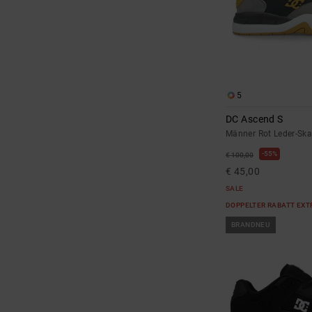
5
DC Ascend S
Männer Rot Leder-Sk
55%
€ 100,00
€ 45,00
SALE
DOPPELTER RABATT EXT
BRANDNEU