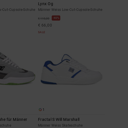
Lynx Og
w-Cut-Cupsole-Schuhe
Männer Weiss Low-Cut-Cupsole-Schuhe
40%
€ 110,00
€ 66,00
SALE
1
uhe für Männer
Fractal S Will Marshall
rschuhe
Männer Weiss Skateschuhe