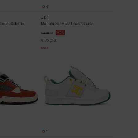
4
Js 1
dleder-Schuhe
Männer Schwarz Lederschuhe
40%
€ 120,00
€ 72,00
SALE
1