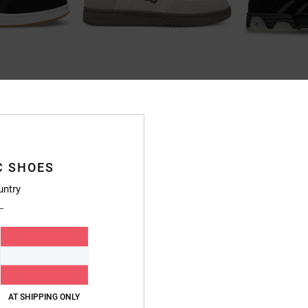
7
3
DC Astrix S
DC Hybrid Og
r-Skate-Schuhe
Männer Grau Skateschuhe
Männer Schwarz W
€ 110,00
55%
€ 95,00
€ 42,75
C SHOES
SALE
untry
DOPPELTER RABATT EXTRA 25 %
BRANDNEU
BRANDNEU
AT SHIPPING ONLY