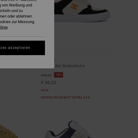
ng von Werbung und
ickeln und zu
hmen oder ablehnen
Cookies zur Messung
linie
kies akzeptieren
5
Onyx S
er-Skate-Schuhe
Männer Rot Skateschuhe
55%
€ 85,00
€ 38,25
SALE
DOPPELTER RABATT EXTRA 25 %