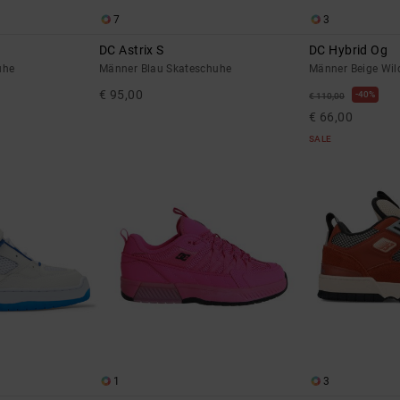
7
3
DC Astrix S
DC Hybrid Og
uhe
Männer Blau Skateschuhe
Männer Beige Wil
€ 95,00
40%
€ 110,00
€ 66,00
SALE
1
3