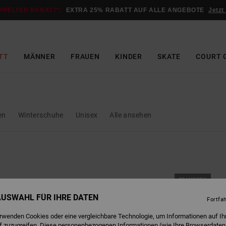
PPELTER RABATT*:
EXTRA 25% RABATT AUF ALLE ANGEBOTE
Jetzt
TT
MÄNNER
FRAUEN
KINDER
SKATE
COURT 
en
Winterschuhe
Unisex
Alle ansehen
BRANDNEU
 AUSWAHL FÜR IHRE DATEN
Fortfa
erwenden Cookies oder eine vergleichbare Technologie, um Informationen auf Ih
f zuzugreifen. Diese personenbezogenen Informationen (wie Ihre Browserdaten