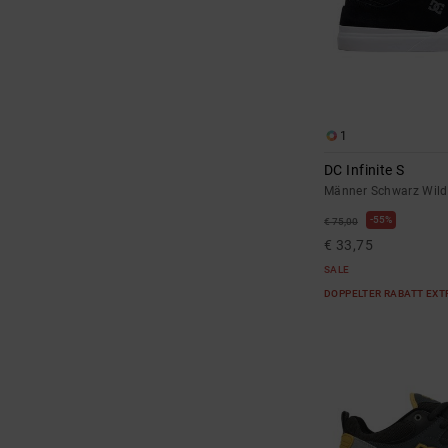
1
DC Infinite S
Männer Schwarz Wild
55%
€ 75,00
€ 33,75
SALE
DOPPELTER RABATT EXT