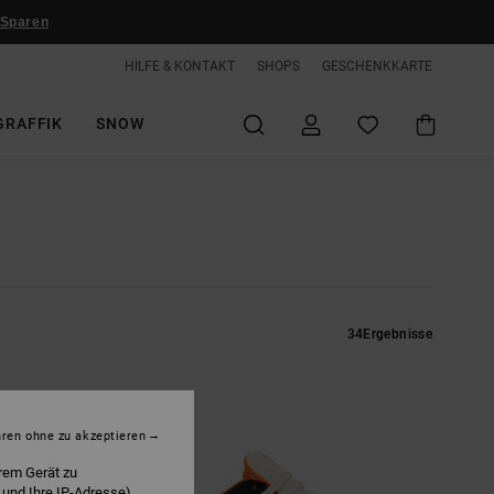
 Sparen
HILFE & KONTAKT
SHOPS
GESCHENKKARTE
GRAFFIK
SNOW
34
Ergebnisse
hren ohne zu akzeptieren
rem Gerät zu
 und Ihre IP-Adresse)