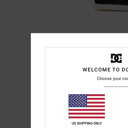
10
Manteca 4 S
Unisex Schwarz Lede
€ 90,00
WELCOME TO D
Choose your co
BRANDNEU
US SHIPPING ONLY