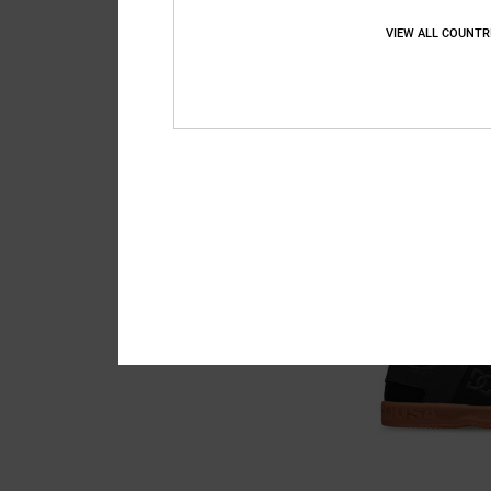
VIEW ALL COUNTR
10
Manteca 4 S
Unisex Grün Leder-Sk
€ 90,00
BRANDNEU