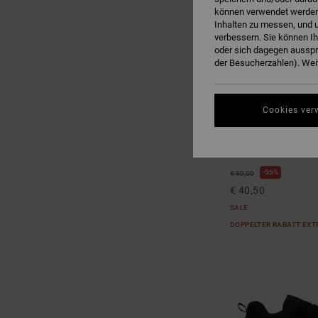
können verwendet werden,
Inhalten zu messen, und u
verbessern. Sie können I
oder sich dagegen ausspr
der Besucherzahlen). Weit
Cookies ver
2
Teknic S
Männer Schwarz Ska
55%
€ 90,00
€ 40,50
SALE
DOPPELTER RABATT EXT