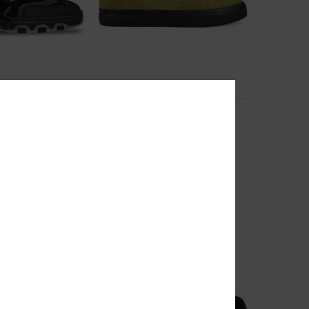
5
Onyx S
ildleder-Schuhe
Männer Grün Skateschuhe
€ 85,00
BRANDNEU