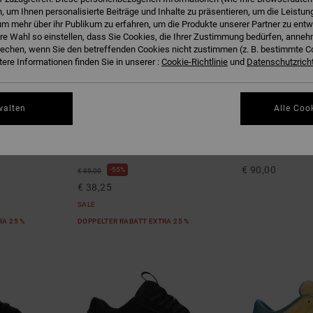
 um Ihnen personalisierte Beiträge und Inhalte zu präsentieren, um die Leistu
m mehr über ihr Publikum zu erfahren, um die Produkte unserer Partner zu entw
hre Wahl so einstellen, dass Sie Cookies, die Ihrer Zustimmung bedürfen, anne
echen, wenn Sie den betreffenden Cookies nicht zustimmen (z. B. bestimmte 
ere Informationen finden Sie in unserer :
Cookie-Richtlinie
und
Datenschutzricht
walten
Alle Coo
5
10
Onyx S
Manteca 4 S
teschuhe
Männer Grau Skateschuhe
Unisex Weiss Led
€ 90,00
55%
€ 85,00
€ 38,25
SALE
RA 25 %
DOPPELTER RABATT EXTRA 25 %