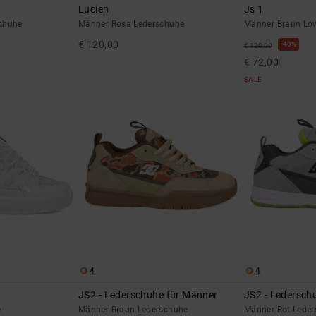
Lucien
Js 1
chuhe
Männer Rosa Lederschuhe
Männer Braun Lo
€ 120,00
40%
€ 120,00
€ 72,00
SALE
4
4
JS2 - Lederschuhe für Männer
JS2 - Ledersch
e
Männer Braun Lederschuhe
Männer Rot Lede