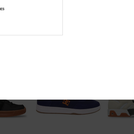
IES
3
5
Lynx OG
Onyx S
ate-Schuhe
Männer Orange Schuhe
Männer Weiss Sk
€ 120,00
€ 85,00
BRANDNEU
BRANDNEU