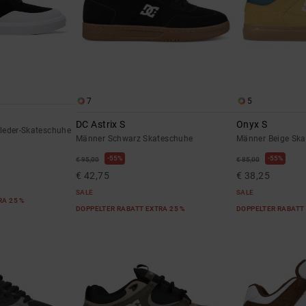
7
5
DC Astrix S
Onyx S
leder-Skateschuhe
Männer Schwarz Skateschuhe
Männer Beige Sk
55%
55%
€ 95,00
€ 85,00
€ 42,75
€ 38,25
SALE
SALE
RA 25 %
DOPPELTER RABATT EXTRA 25 %
DOPPELTER RABATT 