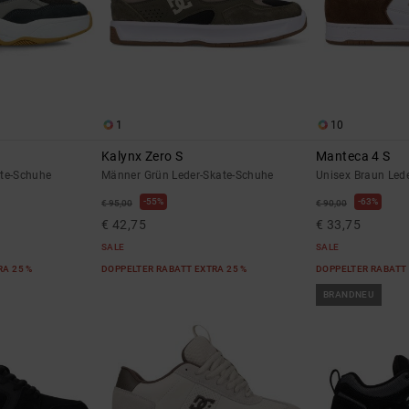
1
10
Kalynx Zero S
Manteca 4 S
ate-Schuhe
Männer Grün Leder-Skate-Schuhe
Unisex Braun Led
55%
63%
€ 95,00
€ 90,00
€ 42,75
€ 33,75
SALE
SALE
RA 25 %
DOPPELTER RABATT EXTRA 25 %
DOPPELTER RABATT 
BRANDNEU