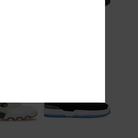
7
DC Astrix S
ateschuhe
Männer Schwarz Skateschuhe
€ 95,00