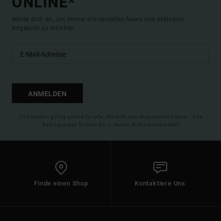
ONLINE*
Melde dich an, um immer die neuesten News und exklusive
Angebote zu erhalten.
ANMELDEN
(*) Angebot gültig online für alle, die sich neu angemeldet haben - Alle
Bedingungen findest du in deiner Willkommens-Mail
Finde einen Shop
Kontaktiere Uns