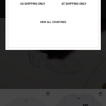
US SHIPPING ONLY
AT SHIPPING ONLY
VIEW ALL COUNTRIES
Direkt
Überspringen
zu
und
den
filtern
Filterkriterien
nach
springen