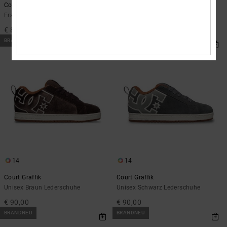
Court Graffik
Court Graffik
Frauen Multi Lederschuhe
Unisex Grün Lederschuhe
€ 85,00
€ 90,00
BRANDNEU
BRANDNEU
14
14
Court Graffik
Court Graffik
Unisex Braun Lederschuhe
Unisex Schwarz Lederschuhe
€ 90,00
€ 90,00
BRANDNEU
BRANDNEU