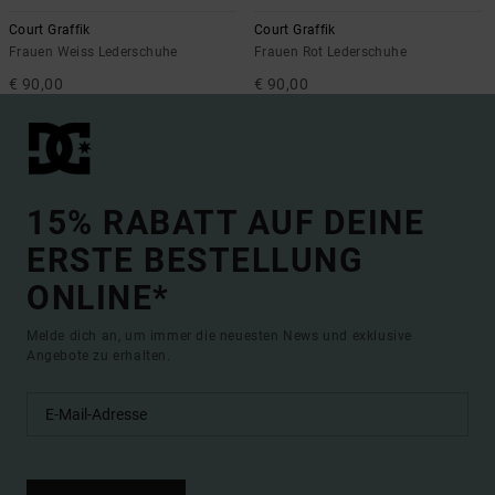
Court Graffik
Court Graffik
Frauen Weiss Lederschuhe
Frauen Rot Lederschuhe
€ 90,00
€ 90,00
15% RABATT AUF DEINE
ERSTE BESTELLUNG
ONLINE*
Melde dich an, um immer die neuesten News und exklusive
Angebote zu erhalten.