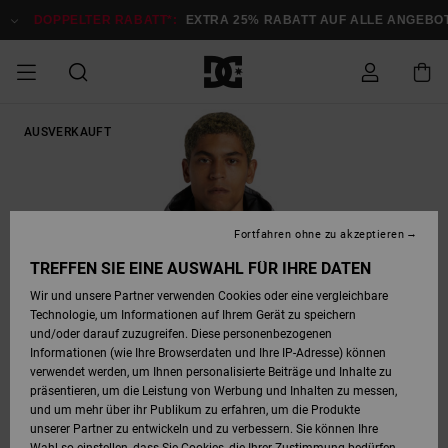
Direkt
zur
DOPPELTER RABATT*:
EXTRA 25% RABATT AUF ALLE ANGEBOTE
Produktinformation
springen
DOPPELTER
AUSVERKAUFT
SALE MÄNNER
ESSENTIALS
ESSENTIALS
ESSENTIALS
SKATE SHOP
SNOW SHOP FÜR
Auf meine
Schuhe
Schuhe
Sale Schuhe
Stag
Astrix
Neue Kollektio
Neue Kollektio
Caps & Hüte
Chelsea
Pixie
Neue Kollektio
Schneejacken
Court Graffik
Neue Kollektio
Neue Kollektio
Hüte & Caps
Skaterschuhe
Team
Schneejacken
Snowboard Boo
Snowboard Boo
Bestellung
RABATT
MÄNNER
zugreifen
SALE FRAUEN
HIGHLIGHTS
HIGHLIGHTS
SCHUHE
COMMUNITY
Sale Bekleidun
Snow
Sale Bekleidun
Court Graffik
Ducati
Skate
Sweatshirts
Mützen
Court Graffik
Astrix
Sneakers
Snowboardhos
Pure
Skate
T-Shirts
Mützen
Alle ansehen
Snowboardhos
Schneejacken
Snowboardjac
MÄNNER
SNOW SHOP FÜR
Versand
FRAUEN
Fortfahren ohne zu akzeptieren
SALE KINDER
SCHUHE
SCHUHE
BEKLEIDUNG
Accessoires
Sale Accessoi
Lynx
DC Command
Sneakers
T-shirts
Taschen &
Alle ansehen
DC Command
Skate
Alle ansehen
Stag
Babyschuhe
Sweatshirts &
Taschen
Snowboard Boo
Snowboardhos
Snowboardhos
TREFFEN SIE EINE AUSWAHL FÜR IHRE DATEN
FRAUEN
Rucksäcke
Hoodies
Retouren
SNOW SHOP FÜR
Wir und unsere Partner verwenden Cookies oder eine vergleichbare
BEKLEIDUNG
KLEIDUNG
ACCESSOIRES
SALE SNOW
Sale Snow
Pure
Manteca
Sandalen
Hemden
Manteca
Sandalen
Sneakers
Alle ansehen
Winterschuhe
Alle ansehen
Mützen
KINDER
Technologie, um Informationen auf Ihrem Gerät zu speichern
KINDER
Alle ansehen
Jacken & Mänt
und/oder darauf zuzugreifen. Diese personenbezogenen
Bezahlung
Informationen (wie Ihre Browserdaten und Ihre IP-Adresse) können
ACCESSOIRES
T-Shirts
Jacken & Mänt
Net
Construct
Winterschuhe
Jeans
Best Sellers
Snowboard Boo
Alle ansehen
Polarfleece &
Alle ansehen
verwendet werden, um Ihnen personalisierte Beiträge und Inhalte zu
SKATE
Hemden
Softshells
präsentieren, um die Leistung von Werbung und Inhalten zu messen,
Geschenkkarte
und um mehr über ihr Publikum zu erfahren, um die Produkte
Jacken & Mänt
Hoodies &
Alle ansehen
Ascend
Snowboard Boo
Jacken & Mänt
Unisex
unserer Partner zu entwickeln und zu verbessern. Sie können Ihre
COURT GRAFFIK
Sweatshirts
Jeans & Hosen
Mützen