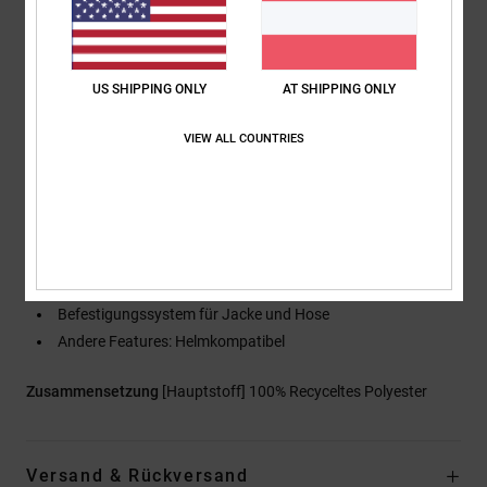
Verschluss:
Durchgehender Reißverschluss
Taschen:
Handwärmetaschen mit Reißverschluss
Skikartentasche mit Reißverschluss
US SHIPPING ONLY
AT SHIPPING ONLY
Brusttasche mit Reißverschluss
Futter:
Recyceltes Taft-Futter
VIEW ALL COUNTRIES
Nähte:
An kritischen Stellen verklebte Nähte
Belüftungsöffnung: Mit Mesh gefütterte Belüftungsöffnung
unter den Armen
Schneefang: Fester Schneefang an der Taille
Lycra®-Schneefang an den Bündchen
Befestigungssystem: 2-Wege-Verstellsystem an der Kapuze
Befestigungssystem für Jacke und Hose
Andere Features: Helmkompatibel
Zusammensetzung
[Hauptstoff] 100% Recyceltes Polyester
Versand & Rückversand