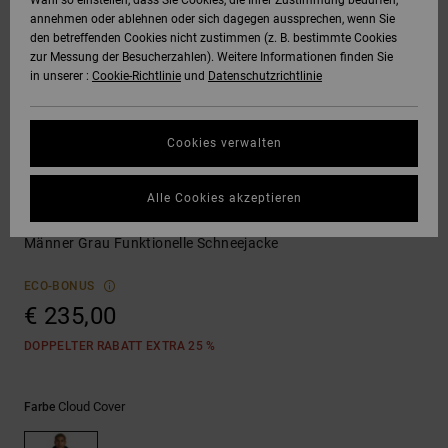
Wahl so einstellen, dass Sie Cookies, die Ihrer Zustimmung bedürfen,
Quiksilver
annehmen oder ablehnen oder sich dagegen aussprechen, wenn Sie
Freedom
den betreffenden Cookies nicht zustimmen (z. B. bestimmte Cookies
Hoodies &
DC Star
Unisex
Hosen & Chino
Alle ansehen
zur Messung der Besucherzahlen). Weitere Informationen finden Sie
SNOW
Sweatshirts
Alle ansehen
Handschuhe
in unserer :
Cookie-Richtlinie
und
Datenschutzrichtlinie
Datenschutz
Roammax
Alle ansehen
Shorts
HILFE &
Hemden & Polo
Zubehör
KONTAKT
Cookies verwalten
Größenführer
Onyx
Boardshorts
Jeans, Hosen 
Alle ansehen
Schneejacken
SHOPS
Shorts
Alle Cookies akzeptieren
Starten Sie eine
AT-2
Alle ansehen
Basis Print
Unterhaltung, um
Männer Grau Funktionelle Schneejacke
die schnellste
GESCHENKKARTE
Mützen & Caps
Antwort auf Ihre
Liquid Fuego
Frage zu erhalten.
ECO-BONUS
€ 235,00
WUNSCHLISTE
Taschen &
Unterhaltung starten
Rucksäcke
DOPPELTER RABATT EXTRA 25 %
Finden Sie
Gürtel &
Antworten auf die
Cloud Cover
Farbe
häufigsten Fragen
Portemonnaies
sowie unser