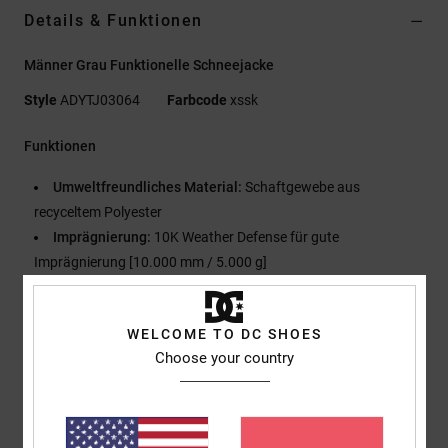
Details & Funktionen
Männer Grau Funktionelle Schneejacke
Style
ADYTJ03064
Farbcode
xssk
Funktionen
Umweltfreundliches Material:
Schaftgewebe aus
recyceltem Polyester
Imprägnierung:
10K Weather Defense für gute
Imprägnierung [10.000 mm / 5.000 g]
Dauerhaft wasserabweisende Imprägnierung [DWR], um
trocken zu halten und vor den Elementen zu schützen
WELCOME TO DC SHOES
Isolierung:
Profill-Isolierung
Choose your country
[Füllgewicht: 80 g/m2 Torso, 40 g/m2 Ärmel]
Passform:
Regular Fit
Kragen:
Kapuzenkragen
Ärmel:
Langärmlig