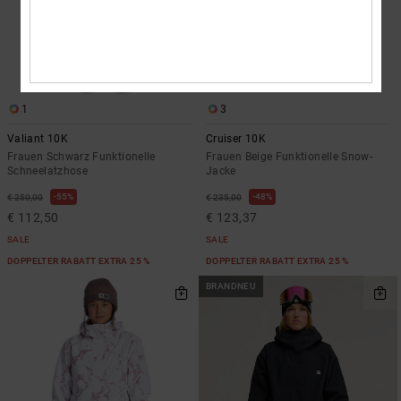
1
3
Valiant 10K
Cruiser 10K
Frauen Schwarz Funktionelle
Frauen Beige Funktionelle Snow-
Schneelatzhose
Jacke
55%
48%
€ 250,00
€ 235,00
€ 112,50
€ 123,37
SALE
SALE
DOPPELTER RABATT EXTRA 25 %
DOPPELTER RABATT EXTRA 25 %
BRANDNEU