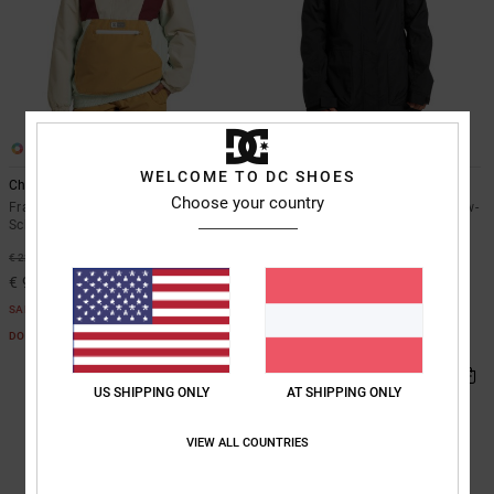
1
2
WELCOME TO DC SHOES
Chalet 10K
Paramount 15K
Choose your country
Frauen Beige Technischer
Frauen Schwarz Funktionelle Snow-
Schneeanorak
Jacke
55%
55%
€ 220,00
€ 260,00
€ 99,00
€ 117,00
SALE
SALE
DOPPELTER RABATT EXTRA 25 %
DOPPELTER RABATT EXTRA 25 %
US SHIPPING ONLY
AT SHIPPING ONLY
VIEW ALL COUNTRIES