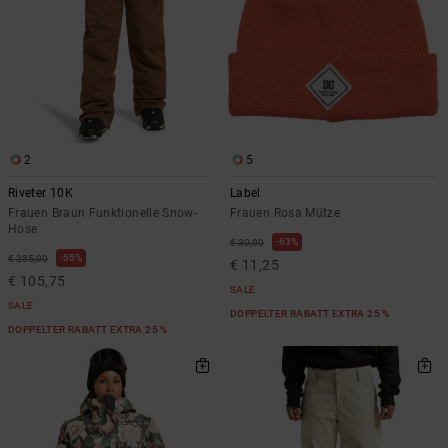
2
5
Riveter 10K
Label
Frauen Braun Funktionelle Snow-
Frauen Rosa Mütze
Hose
63%
€ 30,00
55%
€ 235,00
€ 11,25
€ 105,75
SALE
SALE
DOPPELTER RABATT EXTRA 25 %
DOPPELTER RABATT EXTRA 25 %