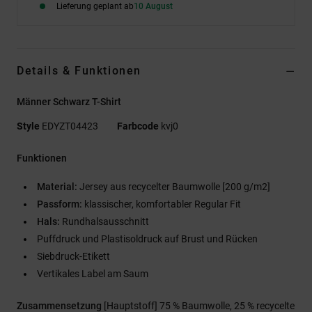
Lieferung geplant ab
10 August
Details & Funktionen
Männer Schwarz T-Shirt
Style
EDYZT04423
Farbcode
kvj0
Funktionen
Material:
Jersey aus recycelter Baumwolle [200 g/m2]
Passform:
klassischer, komfortabler Regular Fit
Hals:
Rundhalsausschnitt
Puffdruck und Plastisoldruck auf Brust und Rücken
Siebdruck-Etikett
Vertikales Label am Saum
Zusammensetzung
[Hauptstoff] 75 % Baumwolle, 25 % recycelte