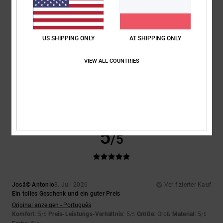
5.0
4.5
Größe
Material
US SHIPPING ONLY
AT SHIPPING ONLY
5.0
Zu klein
Zu groß
VIEW ALL COUNTRIES
Farbe
5.0
5
/5
Josã© Antonio
3. Juli 2026
Verifizierter Kauf
Ein tolles Geschenk und ein guter Preis
Original anzeigen - Português
Komfort
: 5
Preis-Leistungs-Verhältnis
: 5
Größe
: Groß
Material
: 5
/5
/5
/5