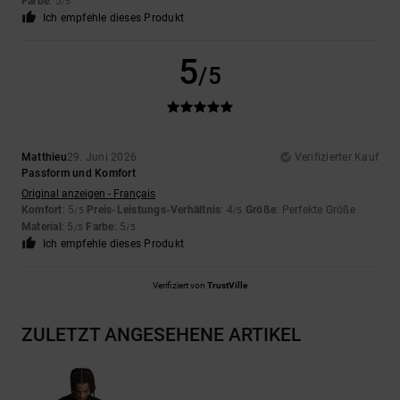
Farbe
: 5
/5
Ich empfehle dieses Produkt
5
/5
Matthieu
29. Juni 2026
Verifizierter Kauf
Passform und Komfort
Original anzeigen - Français
Komfort
: 5
Preis-Leistungs-Verhältnis
: 4
Größe
: Perfekte Größe
/5
/5
Material
: 5
Farbe
: 5
/5
/5
Ich empfehle dieses Produkt
Verifiziert von
TrustVille
ZULETZT ANGESEHENE ARTIKEL