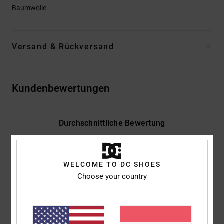
Baumwolle
Versand & Rückversand
Kundenbewertungen
Durchschnittliche Bewertung
5.0
/5
WELCOME TO DC SHOES
Choose your country
basierend auf
2 verifizierten Bewertungen
seit Juni 2026
100% unserer Kunden empfehlen dieses Produkt
Komfort
Preis-Leistungs-Verhältnis