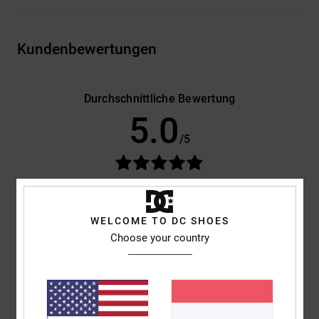
Kundenbewertungen
Durchschnittliche Bewertung
5.0
/5
basierend auf
3 verifizierten Bewertungen
seit Mai 2026
100% unserer Kunden empfehlen dieses Produkt
WELCOME TO DC SHOES
Komfort
Preis-Leistungs-Verhältnis
Choose your country
5.0
5.0
Größe
Material
5.0
Zu klein
Zu groß