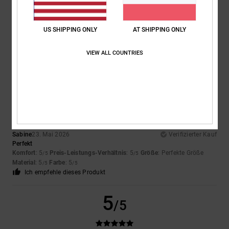
Farbe
US SHIPPING ONLY
AT SHIPPING ONLY
5.0
VIEW ALL COUNTRIES
5
/5
Sabine
23. Mai 2026
Verifizierter Kauf
Perfekt
Komfort
: 5
Preis-Leistungs-Verhältnis
: 5
Größe
: Perfekte Größe
/5
/5
Material
: 5
Farbe
: 5
/5
/5
Ich empfehle dieses Produkt
5
/5