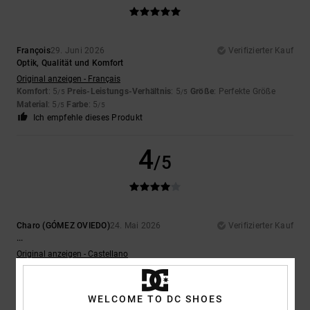
François
29. Juni 2026
Verifizierter Kauf
Optik, Qualität und Komfort
Original anzeigen - Français
Komfort
: 5
Preis-Leistungs-Verhältnis
: 5
Größe
: Perfekte Größe
/5
/5
Material
: 5
Farbe
: 5
/5
/5
Ich empfehle dieses Produkt
4
/5
Charo (GÓMEZ OVIEDO)
24. Mai 2026
Verifizierter Kauf
...
Original anzeigen - Castellano
Komfort
: 4
Preis-Leistungs-Verhältnis
: 5
Größe
: Perfekte Größe
/5
/5
Material
: 5
Farbe
: 5
/5
/5
Ich empfehle dieses Produkt
WELCOME TO DC SHOES