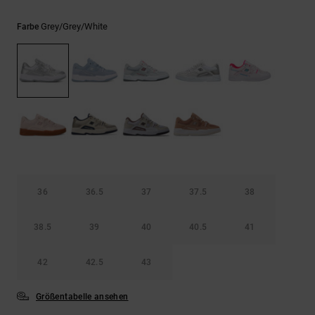
Kontaktformular.
Grey/grey/white
FAQ
Farbe
ansehen
36
36.5
37
37.5
38
38.5
39
40
40.5
41
42
42.5
43
Größentabelle ansehen