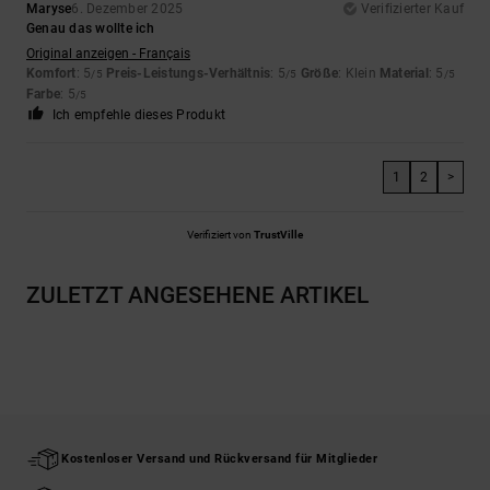
Maryse
6. Dezember 2025
Verifizierter Kauf
Genau das wollte ich
Original anzeigen - Français
Komfort
: 5
Preis-Leistungs-Verhältnis
: 5
Größe
: Klein
Material
: 5
/5
/5
/5
Farbe
: 5
/5
Ich empfehle dieses Produkt
1
2
>
Verifiziert von
TrustVille
ZULETZT ANGESEHENE ARTIKEL
Kostenloser Versand und Rückversand für Mitglieder