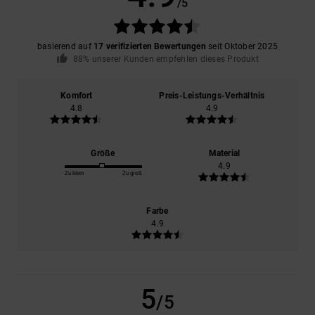
/5
basierend auf
17 verifizierten Bewertungen
seit Oktober 2025
88% unserer Kunden empfehlen dieses Produkt
Komfort
Preis-Leistungs-Verhältnis
4.8
4.9
Größe
Material
4.9
Zu klein
Zu groß
Farbe
4.9
5
/5