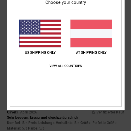
Choose your country
5
/5
Marian
4. April 2026
Verifizierter Kauf
Weil sie einfach super sind und der Preis echt top ist
Original anzeigen - Castellano
US SHIPPING ONLY
AT SHIPPING ONLY
Komfort
: 5
Preis-Leistungs-Verhältnis
: 5
Größe
: Perfekte Größe
/5
/5
Material
: 5
Farbe
: 5
/5
/5
VIEW ALL COUNTRIES
Ich empfehle dieses Produkt
5
/5
Oliver
3. April 2026
Verifizierter Kauf
Sehr bequem, lässig und gleichzeitig schick
Komfort
: 5
Preis-Leistungs-Verhältnis
: 5
Größe
: Perfekte Größe
/5
/5
Material
: 5
Farbe
: 5
/5
/5