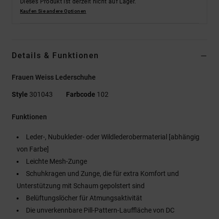
Dieses Produkt ist derzeit nicht auf Lager.
Kaufen Sie andere Optionen
Details & Funktionen
Frauen Weiss Lederschuhe
Style
301043
Farbcode
102
Funktionen
Leder-, Nubukleder- oder Wildlederobermaterial [abhängig
von Farbe]
Leichte Mesh-Zunge
Schuhkragen und Zunge, die für extra Komfort und
Unterstützung mit Schaum gepolstert sind
Belüftungslöcher für Atmungsaktivität
Die unverkennbare Pill-Pattern-Lauffläche von DC