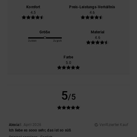
Komfort
Preis-Leistungs-Verhältnis
4.5
4.6
Größe
Material
4.6
Zu klein
Zu groß
Farbe
5.0
5
/5
Alexia
8. April 2026
Verifizierter Kauf
Ich liebe es sooo sehr, das ist so süß