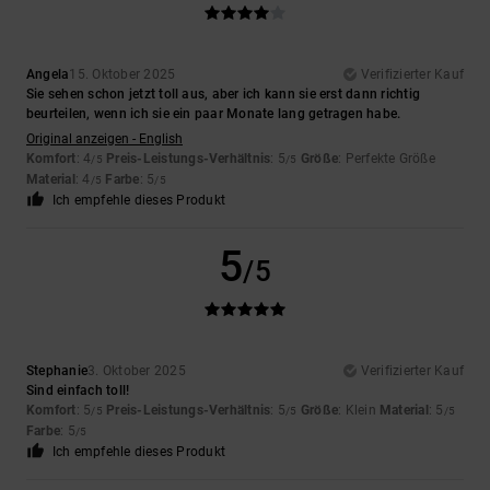
Angela
15. Oktober 2025
Verifizierter Kauf
Sie sehen schon jetzt toll aus, aber ich kann sie erst dann richtig
beurteilen, wenn ich sie ein paar Monate lang getragen habe.
Original anzeigen - English
Komfort
: 4
Preis-Leistungs-Verhältnis
: 5
Größe
: Perfekte Größe
/5
/5
Material
: 4
Farbe
: 5
/5
/5
Ich empfehle dieses Produkt
5
/5
Stephanie
3. Oktober 2025
Verifizierter Kauf
Sind einfach toll!
Komfort
: 5
Preis-Leistungs-Verhältnis
: 5
Größe
: Klein
Material
: 5
/5
/5
/5
Farbe
: 5
/5
Ich empfehle dieses Produkt