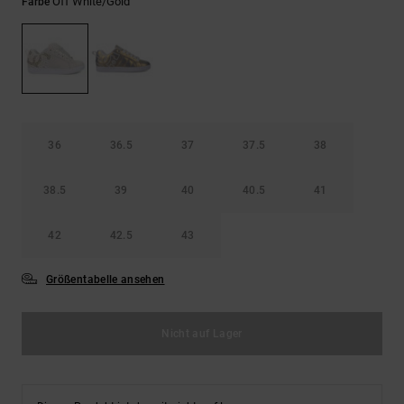
Kontaktformular.
Off White/gold
Farbe
FAQ
ansehen
36
36.5
37
37.5
38
38.5
39
40
40.5
41
42
42.5
43
Größentabelle ansehen
Nicht auf Lager