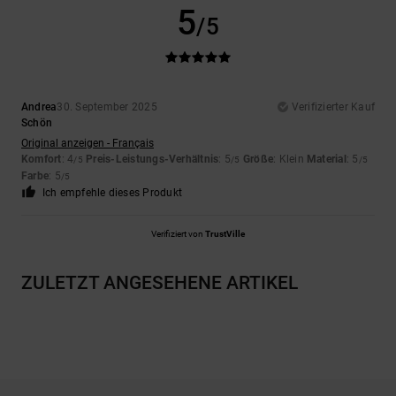
5
/5
Andrea
30. September 2025
Verifizierter Kauf
Schön
Original anzeigen - Français
Komfort
: 4
Preis-Leistungs-Verhältnis
: 5
Größe
: Klein
Material
: 5
/5
/5
/5
Farbe
: 5
/5
Ich empfehle dieses Produkt
Verifiziert von
TrustVille
ZULETZT ANGESEHENE ARTIKEL