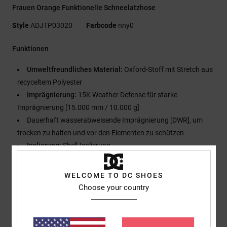
Frauen Orange Funktionelle Schneelatzhose
Style
ADJTP03020
Farbcode
nny0
Funktionen
Umweltfreundliches Material:
Oxford-Stoff mit Stretch aus
recyceltem Polyester
Imprägnierung:
15K Weather Defense für starke
Imprägnierung [15.000 mm / 10.000 g]
Dauerhaft wasserabweisende Imprägnierung [DWR], um
trocken zu halten und vor den Elementen zu schützen
Isolierung:
Shell-Isolierung
Passform:
Tailored Fit
Taille/Bund:
Verstellmechanismus innen
WELCOME TO DC SHOES
Riemen:
Verstellbare, elastische Hosenträger mit Schnallen
Choose your country
Verschluss:
Boot-Gamasche mit Reißverschluss
Taschen:
Handwärmetaschen mit Reißverschluss
Taschen hinten mit Klettverschluss