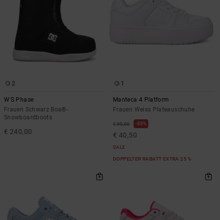
2
1
W'S Phase
Manteca 4 Platform
Frauen Schwarz Boa®-
Frauen Weiss Plateauschuhe
Snowboardboots
55%
€ 90,00
€ 240,00
€ 40,50
SALE
DOPPELTER RABATT EXTRA 25 %