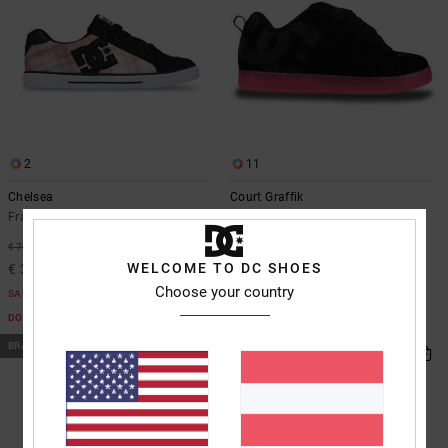
2
11
Chelsea
Court Graffik
Frauen Rosa Schuhe
Frauen Multi Lederschuhe
€ 85,00
55%
€ 70,00
WELCOME TO DC SHOES
€ 31,50
Choose your country
SALE
DOPPELTER RABATT EXTRA 25 %
BRANDNEU
BRANDNEU