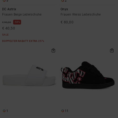
5
2
DC Astrix
Onyx
Frauen Beige Lederschuhe
Frauen Weiss Lederschuhe
€ 80,00
55%
€ 90,00
€ 40,50
SALE
DOPPELTER RABATT EXTRA 25 %
1
11