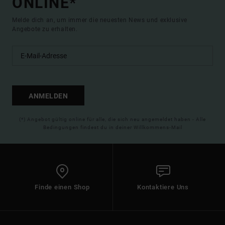
ONLINE*
Melde dich an, um immer die neuesten News und exklusive
Angebote zu erhalten.
ANMELDEN
(*) Angebot gültig online für alle, die sich neu angemeldet haben - Alle
Bedingungen findest du in deiner Willkommens-Mail
Finde einen Shop
Kontaktiere Uns