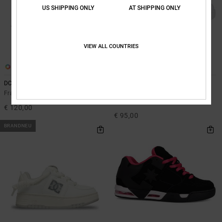
US SHIPPING ONLY
AT SHIPPING ONLY
VIEW ALL COUNTRIES
2
6
DC Braten
Command
Frauen Schwarz Schuhe
Frauen Weiss Low-Cut-Vizair-
Schuhe
€ 120,00
€ 95,00
BRANDNEU