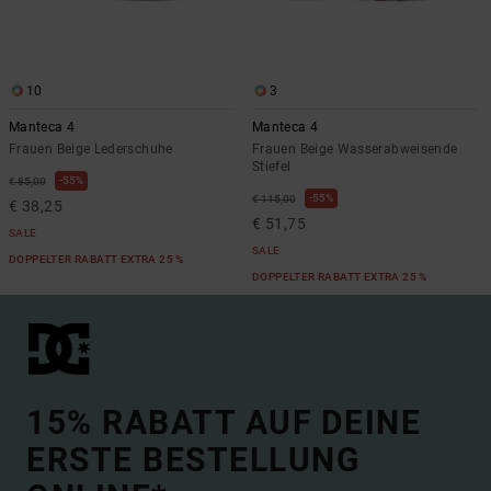
10
3
Manteca 4
Manteca 4
Frauen Beige Lederschuhe
Frauen Beige Wasserabweisende
Stiefel
55%
€ 85,00
55%
€ 115,00
€ 38,25
€ 51,75
SALE
SALE
DOPPELTER RABATT EXTRA 25 %
DOPPELTER RABATT EXTRA 25 %
15% RABATT AUF DEINE
ERSTE BESTELLUNG