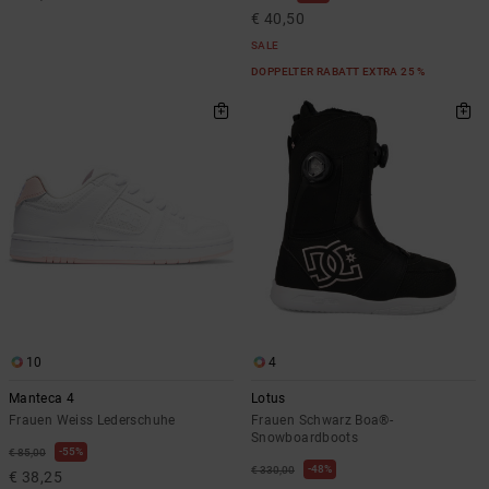
€ 40,50
SALE
DOPPELTER RABATT EXTRA 25 %
10
4
Manteca 4
Lotus
Frauen Weiss Lederschuhe
Frauen Schwarz Boa®-
Snowboardboots
55%
€ 85,00
48%
€ 330,00
€ 38,25