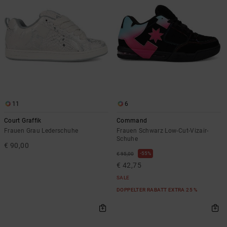
11
6
Court Graffik
Command
Frauen Grau Lederschuhe
Frauen Schwarz Low-Cut-Vizair-
Schuhe
€ 90,00
55%
€ 95,00
€ 42,75
SALE
DOPPELTER RABATT EXTRA 25 %