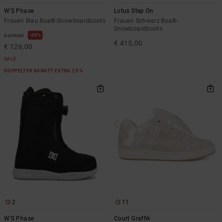
W'S Phase
Lotus Step On
Frauen Blau Boa®-Snowboardboots
Frauen Schwarz Boa®-
Snowboardboots
48%
€ 240,00
€ 410,00
€ 126,00
SALE
DOPPELTER RABATT EXTRA 25 %
2
11
W'S Phase
Court Graffik