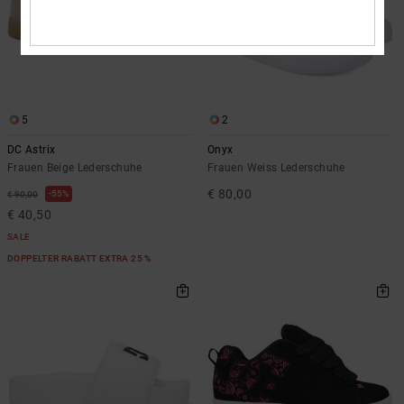
5
2
DC Astrix
Onyx
Frauen Beige Lederschuhe
Frauen Weiss Lederschuhe
€ 80,00
55%
€ 90,00
€ 40,50
SALE
DOPPELTER RABATT EXTRA 25 %