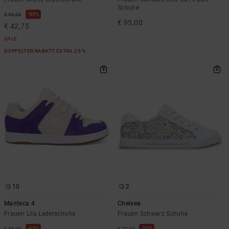
Schuhe
55%
€ 95,00
€ 95,00
€ 42,75
SALE
DOPPELTER RABATT EXTRA 25 %
10
2
Manteca 4
Chelsea
Frauen Lila Lederschuhe
Frauen Schwarz Schuhe
63%
55%
€ 85,00
€ 70,00