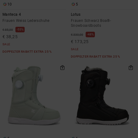
10
5
Manteca 4
Lotus
Frauen Weiss Lederschuhe
Frauen Schwarz Boa®-
Snowboardboots
55%
€ 85,00
48%
€ 330,00
€ 38,25
€ 173,25
SALE
SALE
DOPPELTER RABATT EXTRA 25 %
DOPPELTER RABATT EXTRA 25 %