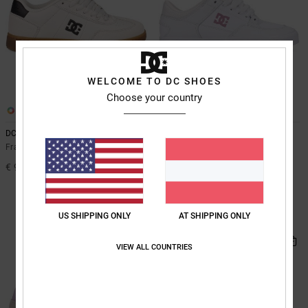
WELCOME TO DC SHOES
Choose your country
5
2
DC Astrix
Onyx
Frauen Weiss Lederschuhe
Frauen Orange Lederschuhe
€ 90,00
63%
€ 80,00
€ 30,00
SALE
US SHIPPING ONLY
AT SHIPPING ONLY
DOPPELTER RABATT EXTRA 25 %
BRANDNEU
VIEW ALL COUNTRIES