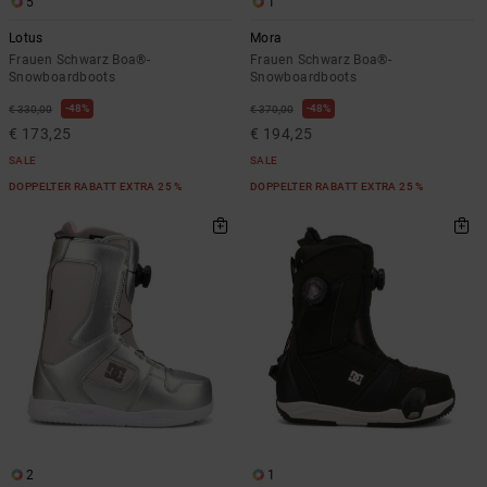
5
1
Lotus
Mora
Frauen Schwarz Boa®-
Frauen Schwarz Boa®-
Snowboardboots
Snowboardboots
48%
48%
€ 330,00
€ 370,00
€ 173,25
€ 194,25
SALE
SALE
DOPPELTER RABATT EXTRA 25 %
DOPPELTER RABATT EXTRA 25 %
2
1