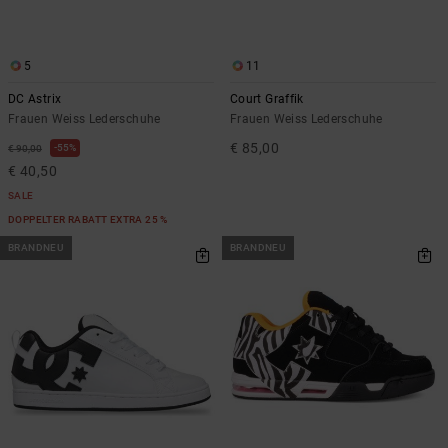
5
11
DC Astrix
Court Graffik
Frauen Weiss Lederschuhe
Frauen Weiss Lederschuhe
€ 85,00
55%
€ 90,00
€ 40,50
SALE
DOPPELTER RABATT EXTRA 25 %
BRANDNEU
BRANDNEU