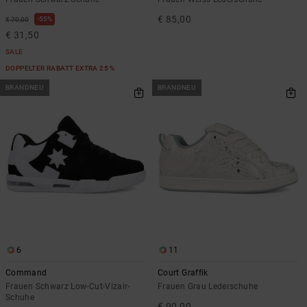
€ 85,00
55%
€ 70,00
€ 31,50
SALE
DOPPELTER RABATT EXTRA 25 %
BRANDNEU
BRANDNEU
6
11
Command
Court Graffik
Frauen Schwarz Low-Cut-Vizair-
Frauen Grau Lederschuhe
Schuhe
€ 90,00