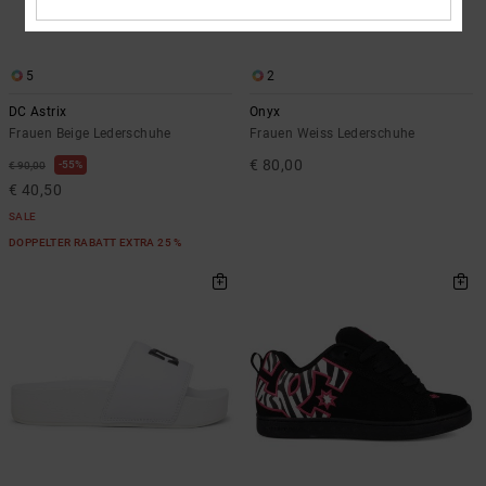
5
2
DC Astrix
Onyx
Frauen Beige Lederschuhe
Frauen Weiss Lederschuhe
€ 80,00
55%
€ 90,00
€ 40,50
SALE
DOPPELTER RABATT EXTRA 25 %