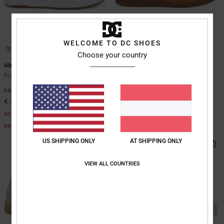
WELCOME TO DC SHOES
10
5
Choose your country
Manteca 4
DC Astrix
Frauen Weiss Lederschuhe
Frauen Weiss Lederschuhe
€ 90,00
55%
€ 85,00
€ 38,25
SALE
DOPPELTER RABATT EXTRA 25 %
BRANDNEU
US SHIPPING ONLY
AT SHIPPING ONLY
VIEW ALL COUNTRIES