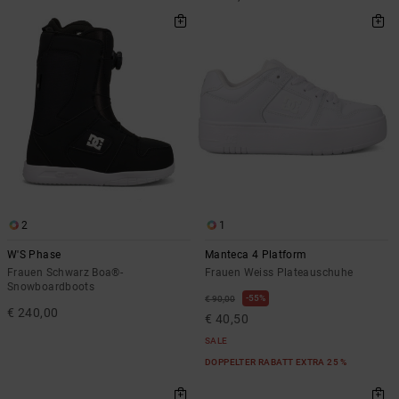
2
1
W'S Phase
Manteca 4 Platform
Frauen Schwarz Boa®-
Frauen Weiss Plateauschuhe
Snowboardboots
55%
€ 90,00
€ 240,00
€ 40,50
SALE
DOPPELTER RABATT EXTRA 25 %