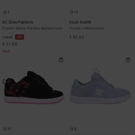
1
11
DC Slide Platform
Court Graffik
Frauen Weiss Plateau-Badeschuhe
Frauen Lederschuhe
€ 85,00
40%
€ 35,00
€ 21,00
SALE
11
5