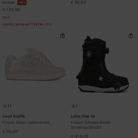
€ 90,00
48%
€ 240,00
€ 126,00
SALE
DOPPELTER RABATT EXTRA 25 %
11
1
Court Graffik
Lotus Step On
Frauen Weiss Lederschuhe
Frauen Schwarz Boa®-
Snowboardboots
€ 90,00
€ 410,00