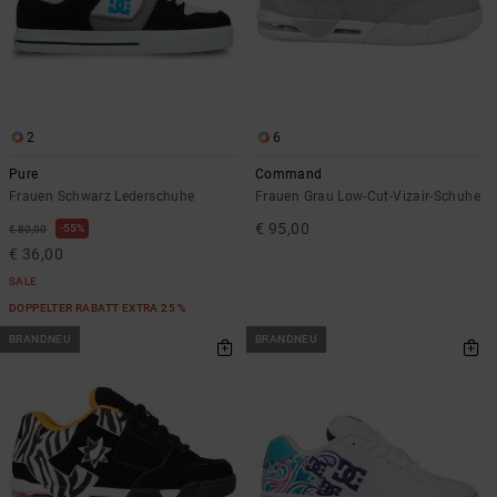
Kontaktformular.
FAQ
ansehen
2
6
Pure
Command
Frauen Schwarz Lederschuhe
Frauen Grau Low-Cut-Vizair-Schuhe
€ 95,00
55%
€ 80,00
€ 36,00
SALE
DOPPELTER RABATT EXTRA 25 %
BRANDNEU
BRANDNEU