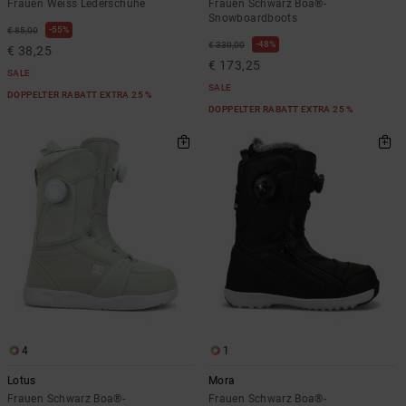
Frauen Weiss Lederschuhe
Frauen Schwarz Boa®-
Snowboardboots
55%
€ 85,00
48%
€ 330,00
€ 38,25
€ 173,25
SALE
SALE
DOPPELTER RABATT EXTRA 25 %
DOPPELTER RABATT EXTRA 25 %
4
1
Lotus
Mora
Frauen Schwarz Boa®-
Frauen Schwarz Boa®-