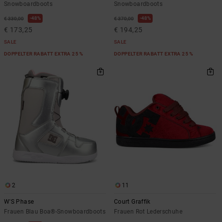
Snowboardboots
Snowboardboots
48%
48%
€ 330,00
€ 370,00
€ 173,25
€ 194,25
SALE
SALE
DOPPELTER RABATT EXTRA 25 %
DOPPELTER RABATT EXTRA 25 %
2
11
W'S Phase
Court Graffik
Frauen Blau Boa®-Snowboardboots
Frauen Rot Lederschuhe