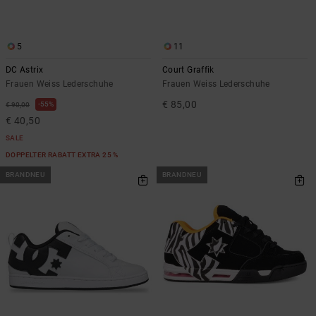
5
11
DC Astrix
Court Graffik
Frauen Weiss Lederschuhe
Frauen Weiss Lederschuhe
€ 85,00
55%
€ 90,00
€ 40,50
SALE
DOPPELTER RABATT EXTRA 25 %
BRANDNEU
BRANDNEU