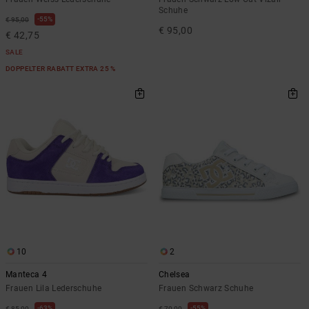
Schuhe
55%
€ 95,00
€ 95,00
€ 42,75
SALE
DOPPELTER RABATT EXTRA 25 %
10
2
Manteca 4
Chelsea
Frauen Lila Lederschuhe
Frauen Schwarz Schuhe
63%
55%
€ 85,00
€ 70,00