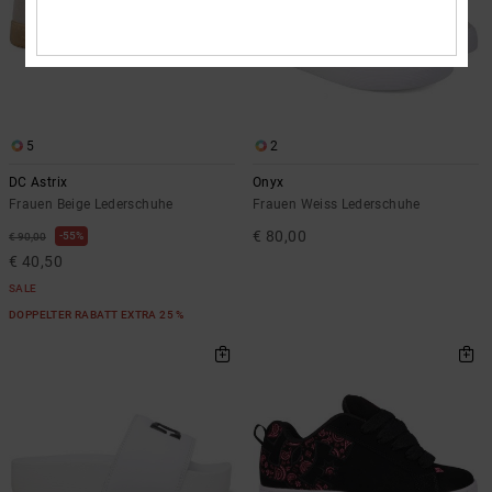
5
2
DC Astrix
Onyx
Frauen Beige Lederschuhe
Frauen Weiss Lederschuhe
€ 80,00
55%
€ 90,00
€ 40,50
SALE
DOPPELTER RABATT EXTRA 25 %