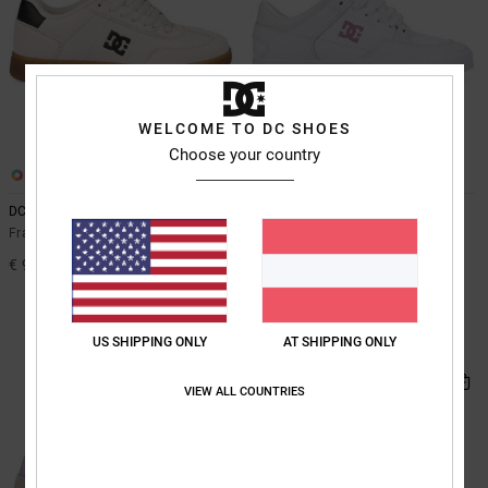
WELCOME TO DC SHOES
Choose your country
5
2
DC Astrix
Onyx
Frauen Weiss Lederschuhe
Frauen Orange Lederschuhe
€ 90,00
63%
€ 80,00
€ 30,00
SALE
US SHIPPING ONLY
AT SHIPPING ONLY
DOPPELTER RABATT EXTRA 25 %
BRANDNEU
VIEW ALL COUNTRIES