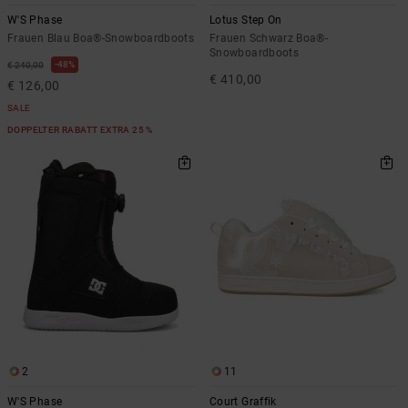
W'S Phase
Lotus Step On
Frauen Blau Boa®-Snowboardboots
Frauen Schwarz Boa®-
Snowboardboots
48%
€ 240,00
€ 410,00
€ 126,00
SALE
DOPPELTER RABATT EXTRA 25 %
2
11
W'S Phase
Court Graffik