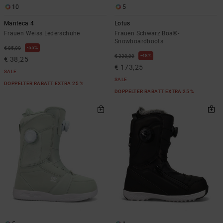
10
5
Manteca 4
Lotus
Frauen Weiss Lederschuhe
Frauen Schwarz Boa®-
Snowboardboots
55%
€ 85,00
48%
€ 330,00
€ 38,25
€ 173,25
SALE
SALE
DOPPELTER RABATT EXTRA 25 %
DOPPELTER RABATT EXTRA 25 %