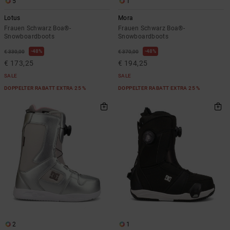
5
1
Lotus
Mora
Frauen Schwarz Boa®-
Frauen Schwarz Boa®-
Snowboardboots
Snowboardboots
48%
48%
€ 330,00
€ 370,00
€ 173,25
€ 194,25
SALE
SALE
DOPPELTER RABATT EXTRA 25 %
DOPPELTER RABATT EXTRA 25 %
2
1