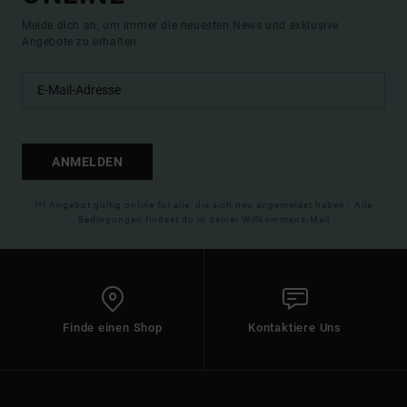
Melde dich an, um immer die neuesten News und exklusive
Angebote zu erhalten.
ANMELDEN
(*) Angebot gültig online für alle, die sich neu angemeldet haben - Alle
Bedingungen findest du in deiner Willkommens-Mail
Finde einen Shop
Kontaktiere Uns