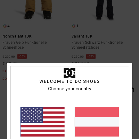
Kontaktformular.
FAQ
ansehen
4
1
Nonchalant 10K
Valiant 10K
Frauen Gelb Funktionelle
Frauen Schwarz Funktionelle
Schneehose
Schneelatzhose
55%
55%
€ 200,00
€ 250,00
€ 90,00
€ 112,50
SALE
SALE
DOPPELTER RABATT EXTRA 25 %
DOPPELTER RABATT EXTRA 25 %
WELCOME TO DC SHOES
Choose your country