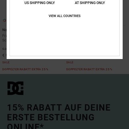
US SHIPPING ONLY
AT SHIPPING ONLY
VIEW ALL COUNTRIES
4
4
Nonchalant 10K
Nonchalant 10K
Frauen Beige Funktionelle
Frauen Schwarz Funktionelle
Schneehose
Schneehose
55%
55%
€ 200,00
€ 200,00
€ 90,00
€ 90,00
SALE
SALE
DOPPELTER RABATT EXTRA 25 %
DOPPELTER RABATT EXTRA 25 %
15% RABATT AUF DEINE
ERSTE BESTELLUNG
ONLINE*