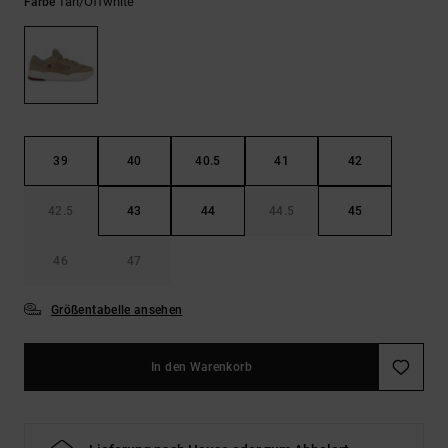
Kontaktformular.
Tan/offwhite
Farbe
FAQ
ansehen
39
40
40.5
41
42
42.5
43
44
44.5
45
46
47
Größentabelle ansehen
In den Warenkorb