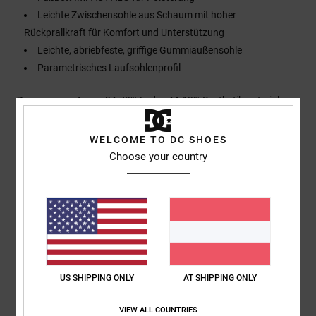
Leichte Zwischensohle aus Schaum mit hoher
Rückprallkraft für Komfort und Unterstützung
Leichte, abriebfeste, griffige Gummiaußensohle
Parametrisches Laufsohlenprofil
Zusammensetzung
34.70% Leder, 44.12% Synthetikmaterial,
21.18% Polyester
WELCOME TO DC SHOES
Choose your country
Versand & Rückversand
Kundenbewertungen
US SHIPPING ONLY
AT SHIPPING ONLY
Durchschnittliche Bewertung
5.0
VIEW ALL COUNTRIES