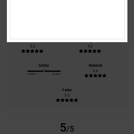
/5
basierend auf
1 verifizierten Bewertungen
seit Februar 2026
100% unserer Kunden empfehlen dieses Produkt
Komfort
Preis-Leistungs-Verhältnis
5.0
5.0
Größe
Material
5.0
Zu klein
Zu groß
Farbe
5.0
5
/5