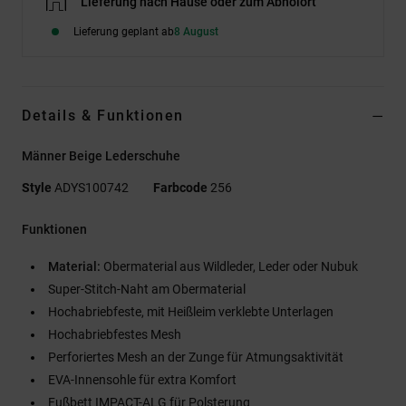
Lieferung nach Hause oder zum Abholort
Lieferung geplant ab
8 August
Details & Funktionen
Männer Beige Lederschuhe
Style
ADYS100742
Farbcode
256
Funktionen
Material:
Obermaterial aus Wildleder, Leder oder Nubuk
Super-Stitch-Naht am Obermaterial
Hochabriebfeste, mit Heißleim verklebte Unterlagen
Hochabriebfestes Mesh
Perforiertes Mesh an der Zunge für Atmungsaktivität
EVA-Innensohle für extra Komfort
Fußbett IMPACT-ALG für Polsterung