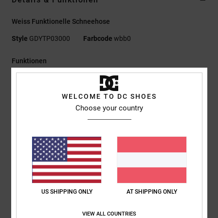
Weiss Funktionelle Schneehose
Style
GDYTP03000
Farbcode
wbb0
Funktionen
Material:
WEATHER DEFENSE 10 [10.000 mm, 5.000 g]
Body:
Leinwandbindung aus recyceltem Polyester
WELCOME TO DC SHOES
Recycelter Taft
Choose your country
C0 DWR Imprägnierung
An kritischen Stellen verklebte Nähte
Mit Mesh gefütterte Belüftungsöffnung an den Beinen
Befestigungssystem für Jacke und Hose
Innen verstellbare Taille
Vorgeformte Hosenbeine
Stiefelgamaschen mit DWR-Beschichtung
US SHIPPING ONLY
AT SHIPPING ONLY
Handwärmetaschen mit Reißverschluss
Sturmklappe mit Klettverschluss-Cargotaschen
VIEW ALL COUNTRIES