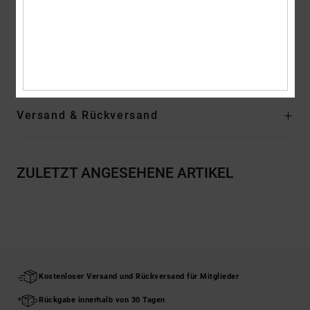
Tasche hinten mit Klettverschluss
Kordelzugsystem zum Hochziehen des Saums
Zusammensetzung
[Hauptstoff] 100 % recyceltes Polyester
Versand & Rückversand
ZULETZT ANGESEHENE ARTIKEL
Kostenloser Versand und Rückversand für Mitglieder
Rückgabe innerhalb von 30 Tagen