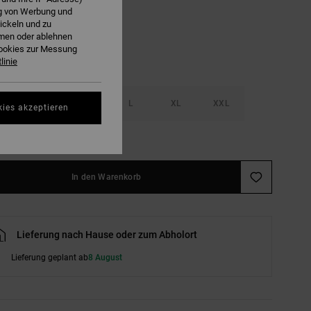
ng von Werbung und
ickeln und zu
hmen oder ablehnen
Cookies zur Messung
linie
S
M
L
XL
XXL
kies akzeptieren
ößentabelle ansehen
In den Warenkorb
Lieferung nach Hause oder zum Abholort
Lieferung geplant ab
8 August