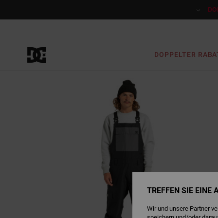
Direkt
zur
DO
Produktinformation
springen
DOPPELTER RABA
TREFFEN SIE EINE
Wir und unsere Partner v
speichern und/oder darau