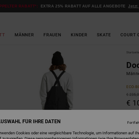
PPELTER RABATT*:
EXTRA 25% RABATT AUF ALLE ANGEBOTE
Jetzt
TT
MÄNNER
FRAUEN
KINDER
SKATE
COURT 
Startseit
Doc
Männe
ECO-B
€ 235,
€ 1
SALE
DOPPE
 AUSWAHL FÜR IHRE DATEN
Fortfa
erwenden Cookies oder eine vergleichbare Technologie, um Informationen auf Ih
f zuzugreifen. Diese personenbezogenen Informationen (wie Ihre Browserdaten
B
Farbe