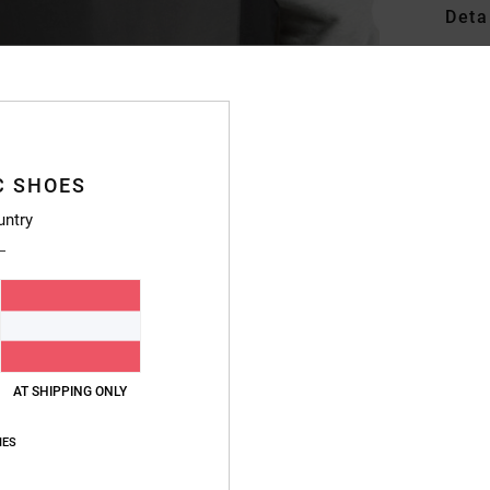
Deta
Männe
Style
Funkt
C SHOES
M
untry
B
F
6
C
A
E
T
AT SHIPPING ONLY
S
IES
B
H