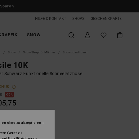
 Sparen
HILFE & KONTAKT
SHOPS
GESCHENKKARTE
GRAFFIK
SNOW
e
Snow
Snow Shop für Männer
Snowboardhosen
ile 10K
r Schwarz Funktionelle Schneelatzhose
ONUS
00
55%
05,75
LTER RABATT EXTRA 25 %
hren ohne zu akzeptieren
rem Gerät zu
 und Ihre IP-Adresse)
lack