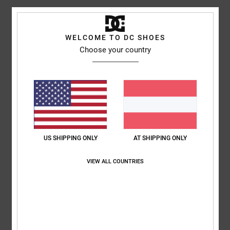
Funktionen
Material:
Schwerer French-Terry-Stoff aus Baumwolle [330
WELCOME TO DC SHOES
g/m2]
Choose your country
Passform:
Standard Fit
Taille/Bund:
Rippstrick-Bund mit Gummiband
Flacher Kordelzug mit gefaltetem Finish
Leistentaschen mit Reißverschluss an der Seitennaht
Fleckiges Batikmuster
Drucke mit 3D-Effekt auf linker Hüfte und rechtem Saum
US SHIPPING ONLY
AT SHIPPING ONLY
Zusammensetzung
[Hauptstoff] 100 % Baumwolle
VIEW ALL COUNTRIES
Versand & Rückversand
ZULETZT ANGESEHENE ARTIKEL