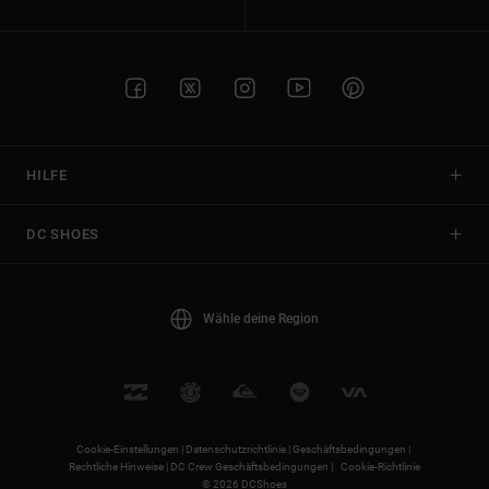
HILFE
DC SHOES
Wähle deine Region
Cookie-Einstellungen |
Datenschutzrichtlinie |
Geschäftsbedingungen |
Rechtliche Hinweise |
DC Crew Geschäftsbedingungen |
Cookie-Richtlinie
© 2026 DCShoes