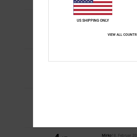
Thierry
1. Mai 2026
5
US SHIPPING ONLY
/5
Gutes Preis-Leistun
Original anzeigen - F
VIEW ALL COUNTR
Preis-Leistungs-Ver
Ich empfehle di
Gaetan
24. März 20
5
/5
Stil und Qualität st
Original anzeigen - F
Preis-Leistungs-Ver
Ich empfehle di
Riccardo
19. Februa
5
/5
Schön, warm und ro
Original anzeigen - It
Komfort
: 5
Preis-L
/5
Ich empfehle di
Mirko
18. Februar 2