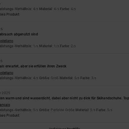
e
eistungs-Verhältnis
: 4
Material
: 4
Farbe
: 4
/5
/5
/5
eses Produkt
26
Gebrauch abgenutzt sind
astellano
eistungs-Verhältnis
: 1
Material
: 1
Farbe
: 2
/5
/5
/5
26
als erwartet, aber sie erfüllen ihren Zweck
astellano
eistungs-Verhältnis
: 4
Größe
: Groß
Material
: 5
Farbe
: 3
/5
/5
/5
r 2025
en warm und sind wasserdicht, dabei aber nicht zu dick für Skihandschuhe. Top
rançais
eistungs-Verhältnis
: 5
Größe
: Perfekte Größe
Material
: 5
Farbe
: 5
/5
/5
/5
eses Produkt
Verifiziert von
TrustVille