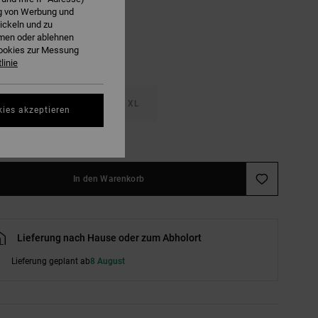
ng von Werbung und
ickeln und zu
hmen oder ablehnen
Cookies zur Messung
linie
M
L
XL
kies akzeptieren
ößentabelle ansehen
In den Warenkorb
Lieferung nach Hause oder zum Abholort
Lieferung geplant ab
8 August