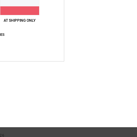
AT SHIPPING ONLY
gs-Verhältnis
rançais
IES
hältnis
: 5
Größe
: Perfekte Größe
Farbe
: 5
/5
/5
eses Produkt
26
ehen im Vordergrund
rançais
hältnis
: 5
Größe
: Perfekte Größe
Material
: 5
Farbe
: 5
/5
/5
/5
eses Produkt
r 2026
bust
aliano
eistungs-Verhältnis
: 4
Material
: 5
Farbe
: 5
/5
/5
/5
eses Produkt
026