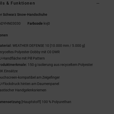
ils & Funktionen
r Schwarz Snow-Handschuhe
ADYHN03030
Farbcode
kvj0
ionen
aterial:
WEATHER DEFENSE 10 [10.000 mm / 5.000 g]
ecyceltes Polyester-Dobby mit C0 DWR
U-Handfläche mit Pill Pattern
roduktmerkmale:
150 g Isolierung aus recyceltem Polyester
0K Einsätze
ouchscreen-kompatibel am Zeigefinger
U-Flockdruck hinten am Daumenpanel
lastischer Handgelenksriemen
mmensetzung
[Hauptstoff] 100 % Polyurethan