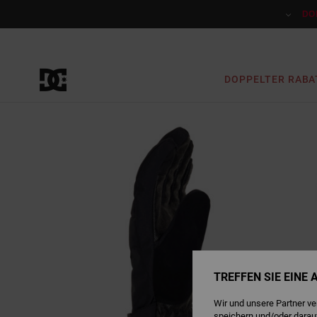
Direkt
zur
DO
Produktinformation
springen
DOPPELTER RABA
TREFFEN SIE EINE
Wir und unsere Partner v
speichern und/oder darau