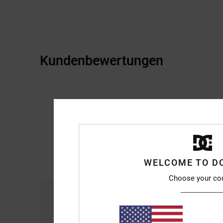
Kundenbewertungen
WELCOME TO D
Choose your co
Komfort
Prei
4.2