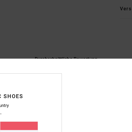
Vers
Durchschnittliche Bewertung
4.1
/5
basierend auf
7 verifizierten Bewertungen
seit November 2025
C SHOES
71% unserer Kunden empfehlen dieses Produkt
untry
s-Leistungs-Verhältnis
Größe
Materi
4.0
4.2
Zu klein
Zu groß