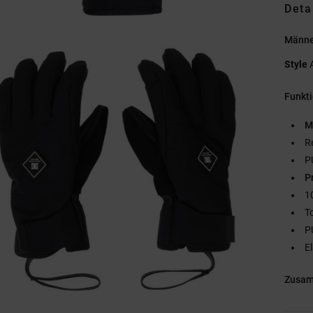
Deta
Männe
Style
Funkt
M
R
P
P
1
T
P
E
Zusa