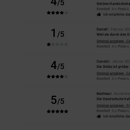
4
/5
Schöne Handschuh
Komfort
: 4
Preis-L
/5
Ich empfehle di
1
Daniel
9. Februar 20
/5
Weil sie durch den 
Original anzeigen - C
Komfort
: 4
Preis-L
/5
4
Conchi
9. Jänner 20
/5
Die Größe ist größer 
Original anzeigen - C
Komfort
: 3
Preis-L
/5
Mathieu
6. Novembe
5
/5
Die Handschuhe halt
Original anzeigen - F
Komfort
: 5
Preis-L
/5
Ich empfehle di