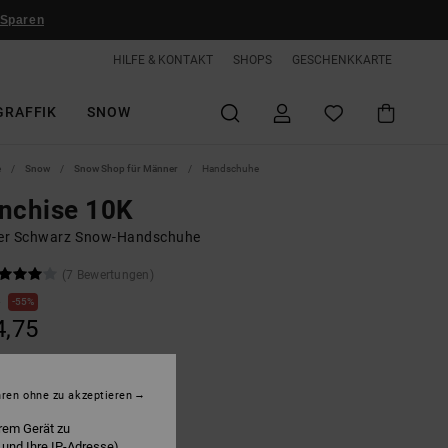
 Sparen
HILFE & KONTAKT
SHOPS
GESCHENKKARTE
GRAFFIK
SNOW
e
Snow
Snow Shop für Männer
Handschuhe
nchise 10K
r Schwarz Snow-Handschuhe
(7 Bewertungen)
0
55%
4,75
LTER RABATT EXTRA 25 %
hren ohne zu akzeptieren
rem Gerät zu
lack
 und Ihre IP-Adresse)