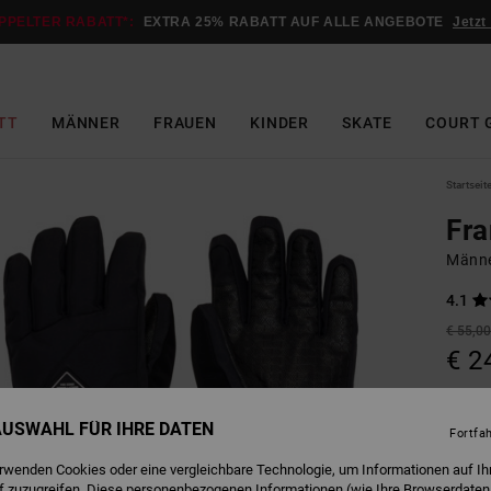
PPELTER RABATT*:
EXTRA 25% RABATT AUF ALLE ANGEBOTE
Jetzt
TT
MÄNNER
FRAUEN
KINDER
SKATE
COURT 
Startseit
Fra
Männe
4.1
€ 55,0
€ 2
SALE
DOPPE
 AUSWAHL FÜR IHRE DATEN
Fortfa
erwenden Cookies oder eine vergleichbare Technologie, um Informationen auf Ih
B
Farbe
f zuzugreifen. Diese personenbezogenen Informationen (wie Ihre Browserdaten