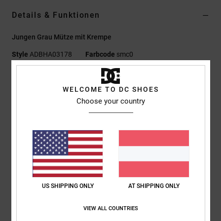
Details & Funktionen
Jungen Grau Mütze mit Krempe
Style
ADBHA03178
Farbcode
smc0
Funktionen
WELCOME TO DC SHOES
Material:
Rippstrick aus 60 % recyceltem Polyester und 40 %
Choose your country
Acryl
Schirm/Krempe:
Umgefaltetes Design
Logo:
Sich abhebendes Jacquard-Artwork
Andere Features:
Mütze mit Bommel
Zusammensetzung
[Hauptstoff] 40 % Acryl, 60 % recycelter
Polyester
US SHIPPING ONLY
AT SHIPPING ONLY
VIEW ALL COUNTRIES
Versand & Rückversand