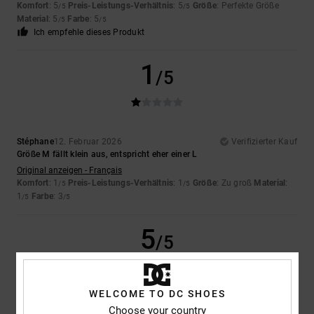
Komfort
: 5
Preis-Leistungs-Verhältnis
: 5
Größe
: Perfekte Größe
/5
/5
Material
: 5
Farbe
: 5
/5
/5
Ich empfehle dieses Produkt
1
/5
Stéphane
12. Februar 2026
Verifizierter Kauf
Größe M fällt klein aus, entspricht eher einer L
Original anzeigen - Français
Komfort
: 1
Preis-Leistungs-Verhältnis
: 1
Größe
: Zu groß
Material
:
/5
/5
1
Farbe
: 3
/5
/5
5
/5
WELCOME TO DC SHOES
David
8. Februar 2026
Verifizierter Kauf
Choose your country