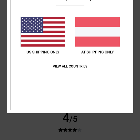
Cooler aufdruck
Komfort
: 5
Preis-Leistungs-Verhältnis
: 5
Größe
: Zu groß
Material
:
/5
/5
5
Farbe
: 5
/5
/5
Ich empfehle dieses Produkt
5
/5
US SHIPPING ONLY
AT SHIPPING ONLY
VIEW ALL COUNTRIES
Angelica Maria
3. Februar 2026
Verifizierter Kauf
Perfekt
Original anzeigen - Castellano
Komfort
: 5
Preis-Leistungs-Verhältnis
: 5
Größe
: Perfekte Größe
/5
/5
Material
: 5
Farbe
: 5
/5
/5
Ich empfehle dieses Produkt
4
/5