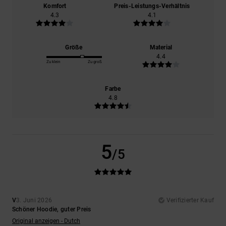
Komfort
Preis-Leistungs-Verhältnis
4.3
4.1
Größe
Material
4.4
Zu klein
Zu groß
Farbe
4.8
5
/5
V
3. Juni 2026
Verifizierter Kauf
Schöner Hoodie, guter Preis
Original anzeigen - Dutch