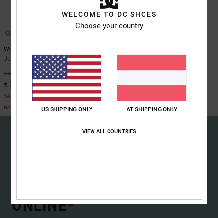
Kontaktformular.
WELCOME TO DC SHOES
FAQ
Choose your country
ansehen
1
Worker Baggy Carpenter
Jungen 8-16 Blau Jeans
55%
€ 65,00
€ 29,25
SALE
DOPPELTER RABATT EXTRA 25 %
US SHIPPING ONLY
AT SHIPPING ONLY
VIEW ALL COUNTRIES
15% RABATT AUF DEINE
ERSTE BESTELLUNG
ONLINE*