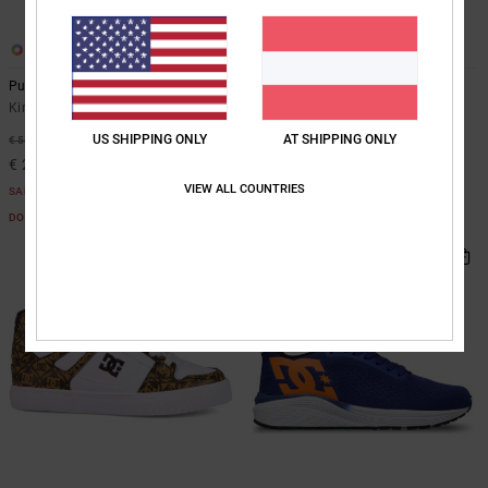
7
4
Pure High-Top EV
Rebound Hi Ev
Kinder Grün High-Top-Lederschuhe
Kinder Blau High-Top-Schuhe
US SHIPPING ONLY
AT SHIPPING ONLY
55%
55%
€ 55,00
€ 55,00
€ 24,75
€ 24,75
VIEW ALL COUNTRIES
SALE
SALE
DOPPELTER RABATT EXTRA 25 %
DOPPELTER RABATT EXTRA 25 %