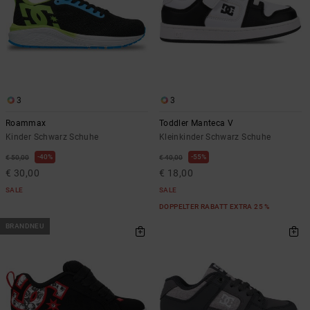
3
3
Roammax
Toddler Manteca V
Kinder Schwarz Schuhe
Kleinkinder Schwarz Schuhe
40%
55%
€ 50,00
€ 40,00
€ 30,00
€ 18,00
SALE
SALE
DOPPELTER RABATT EXTRA 25 %
BRANDNEU