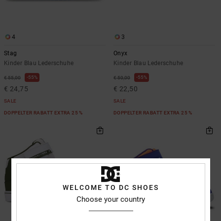
4
3
Stag
Onyx
Kinder Blau Lederschuhe
Kinder Blau Lederschuhe
55%
55%
€ 55,00
€ 50,00
€ 24,75
€ 22,50
SALE
SALE
DOPPELTER RABATT EXTRA 25 %
DOPPELTER RABATT EXTRA 25 %
WELCOME TO DC SHOES
Choose your country