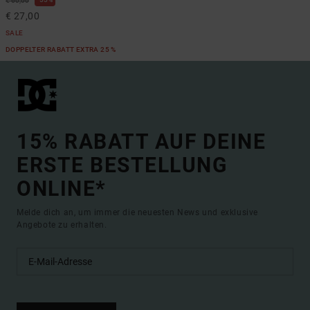
€ 60,00
€ 27,00
SALE
DOPPELTER RABATT EXTRA 25 %
15% RABATT AUF DEINE
ERSTE BESTELLUNG
ONLINE*
Melde dich an, um immer die neuesten News und exklusive
Angebote zu erhalten.