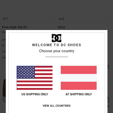
7
3
Pure High-Top EV
Onyx
Kinder Grün High-Top-Lederschuhe
Kinder Blau Lederschuhe
55%
55%
€ 55,00
€ 50,00
WELCOME TO DC SHOES
€ 24,75
€ 22,50
Choose your country
SALE
SALE
DOPPELTER RABATT EXTRA 25 %
DOPPELTER RABATT EXTRA 25 %
US SHIPPING ONLY
AT SHIPPING ONLY
VIEW ALL COUNTRIES