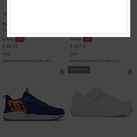
2
4
Pure High-Top Ev Sn
Rebound Hi Ev
Kinder Braun High-Top-Schuhe
Kinder Blau High-Top-Schuhe
55%
55%
€ 55,00
€ 55,00
€ 24,75
€ 24,75
SALE
SALE
DOPPELTER RABATT EXTRA 25 %
DOPPELTER RABATT EXTRA 25 %
BRANDNEU