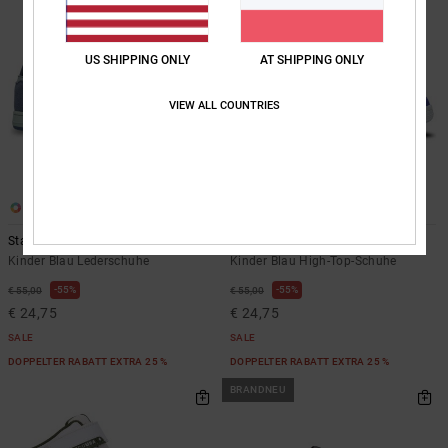
US SHIPPING ONLY
AT SHIPPING ONLY
VIEW ALL COUNTRIES
4
4
Stag
Rebound Hi Ev
Kinder Blau Lederschuhe
Kinder Blau High-Top-Schuhe
55%
55%
€ 55,00
€ 55,00
€ 24,75
€ 24,75
SALE
SALE
DOPPELTER RABATT EXTRA 25 %
DOPPELTER RABATT EXTRA 25 %
BRANDNEU