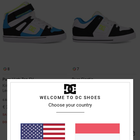
8
7
Pure High-Top EV
Pure Elastic
Kinder Schwarz High-Top-
Kinder Schwarz Lederschuhe
Lederschuhe
55%
€ 50,00
WELCOME TO DC SHOES
63%
€ 55,00
€ 22,50
Choose your country
€ 20,62
SALE
SALE
DOPPELTER RABATT EXTRA 25 %
DOPPELTER RABATT EXTRA 25 %