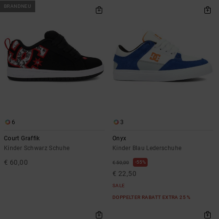
BRANDNEU
6
3
Court Graffik
Onyx
Kinder Schwarz Schuhe
Kinder Blau Lederschuhe
€ 60,00
55%
€ 50,00
€ 22,50
SALE
DOPPELTER RABATT EXTRA 25 %