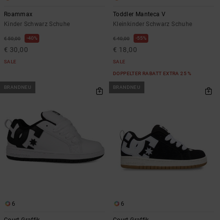
Roammax
Toddler Manteca V
Kinder Schwarz Schuhe
Kleinkinder Schwarz Schuhe
40%
55%
€ 50,00
€ 40,00
€ 30,00
€ 18,00
SALE
SALE
DOPPELTER RABATT EXTRA 25 %
BRANDNEU
BRANDNEU
6
6