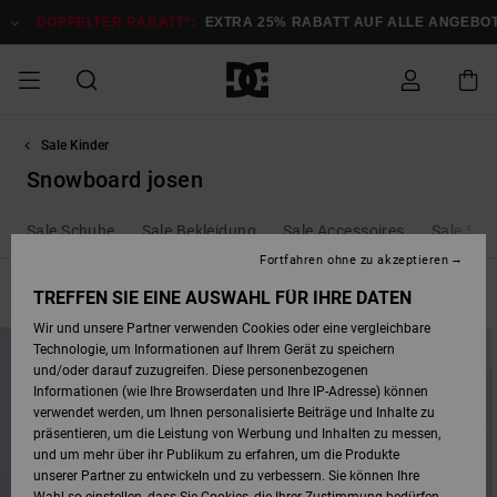
Direkt
zur
DOPPELTER RABATT*:
EXTRA 25% RABATT AUF ALLE ANGEBOT
Produkt
Auswahl
springen
Sale Kinder
DOPPELTER
SALE MÄNNER
ESSENTIALS
ESSENTIALS
ESSENTIALS
SKATE SHOP
SNOW SHOP FÜR
Auf meine
Schuhe
Schuhe
Sale Schuhe
Stag
Astrix
Neue Kollektio
Neue Kollektio
Caps & Hüte
Chelsea
Pixie
Neue Kollektio
Schneejacken
Court Graffik
Neue Kollektio
Neue Kollektio
Hüte & Caps
Skaterschuhe
Team
Schneejacken
Snowboard Boo
Snowboard Boo
Bestellung
RABATT
MÄNNER
Snowboard josen
zugreifen
SALE FRAUEN
HIGHLIGHTS
HIGHLIGHTS
SCHUHE
COMMUNITY
Sale Bekleidun
Snow
Sale Bekleidun
Court Graffik
Ducati
Skate
Sweatshirts
Mützen
Court Graffik
Astrix
Sneakers
Snowboardhos
Pure
Skate
T-Shirts
Mützen
Alle ansehen
Snowboardhos
Schneejacken
Snowboardjac
Sale Schuhe
Sale Bekleidung
Sale Accessoires
Sale Sn
MÄNNER
SNOW SHOP FÜR
Versand
FRAUEN
Fortfahren ohne zu akzeptieren
SALE KINDER
SCHUHE
SCHUHE
BEKLEIDUNG
Accessoires
Sale Accessoi
Lynx
DC Command
Sneakers
T-shirts
Taschen &
Alle ansehen
DC Command
Skate
Alle ansehen
Stag
Babyschuhe
Sweatshirts &
Taschen
Snowboard Boo
Snowboardhos
Snowboardhos
Filtern & Sortieren
2
Ergebnisse
TREFFEN SIE EINE AUSWAHL FÜR IHRE DATEN
FRAUEN
Rucksäcke
Hoodies
Retouren
SNOW SHOP FÜR
Wir und unsere Partner verwenden Cookies oder eine vergleichbare
Direkt
Überspringen
BEKLEIDUNG
KLEIDUNG
ACCESSOIRES
SALE SNOW
Sale Snow
Pure
Manteca
Sandalen
Hemden
Manteca
Sandalen
Sneakers
Alle ansehen
Winterschuhe
Alle ansehen
Mützen
KINDER
zu
und
Technologie, um Informationen auf Ihrem Gerät zu speichern
den
filtern
KINDER
Alle ansehen
Jacken & Mänt
Filterkriterien
nach
und/oder darauf zuzugreifen. Diese personenbezogenen
springen
Bezahlung
Informationen (wie Ihre Browserdaten und Ihre IP-Adresse) können
ACCESSOIRES
T-Shirts
Jacken & Mänt
Net
Construct
Winterschuhe
Jeans
Best Sellers
Snowboard Boo
Alle ansehen
Polarfleece &
Alle ansehen
verwendet werden, um Ihnen personalisierte Beiträge und Inhalte zu
SKATE
Hemden
Softshells
präsentieren, um die Leistung von Werbung und Inhalten zu messen,
Geschenkkarte
und um mehr über ihr Publikum zu erfahren, um die Produkte
Jacken & Mänt
Hoodies &
Alle ansehen
Ascend
Snowboard Boo
Jacken & Mänt
Unisex
unserer Partner zu entwickeln und zu verbessern. Sie können Ihre
COURT GRAFFIK
Sweatshirts
Jeans & Hosen
Mützen