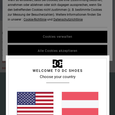
Wahl so einstellen, dass Sie Cookies, die Ihrer Zustimmung bedürfen,
Quiksilver
annehmen oder ablehnen oder sich dagegen aussprechen, wenn Sie
Freedom
den betreffenden Cookies nicht zustimmen (z. B. bestimmte Cookies
Hoodies &
DC Star
Unisex
Hosen & Chino
Alle ansehen
zur Messung der Besucherzahlen). Weitere Informationen finden Sie
SNOW
Sweatshirts
Alle ansehen
Handschuhe
in unserer :
Cookie-Richtlinie
und
Datenschutzrichtlinie
Datenschutz
3
2
Roammax
Alle ansehen
Shorts
HILFE &
Hemden & Polo
Zubehör
Roadblock
Banshee
KONTAKT
Cookies verwalten
Jungen 8-16 Schwarz Funktionelle
Jungen 8-16 Schwarz Funktionelle
Größenführer
Onyx
Boardshorts
Schneelatzhose
Schneehose
Jeans, Hosen 
Alle ansehen
55%
55%
SHOPS
Shorts
€ 150,00
€ 120,00
Alle Cookies akzeptieren
Starten Sie eine
AT-2
Alle ansehen
€ 67,50
€ 54,00
Unterhaltung, um
SALE
SALE
die schnellste
GESCHENKKARTE
Mützen & Caps
DOPPELTER RABATT EXTRA 25 %
DOPPELTER RABATT EXTRA 25 %
Antwort auf Ihre
WELCOME TO DC SHOES
Liquid Fuego
Frage zu erhalten.
Choose your country
WUNSCHLISTE
Taschen &
Unterhaltung starten
Rucksäcke
Finden Sie
15% RABATT AUF DEINE
Gürtel &
Antworten auf die
häufigsten Fragen
Portemonnaies
ERSTE BESTELLUNG
sowie unser