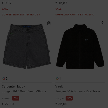
€ 9,37
€ 16,87
SALE
SALE
DOPPELTER RABATT EXTRA 25 %
DOPPELTER RABATT EXTRA 25 %
2
1
Carpenter Baggy
Vault
Jungen 8-16 Grau Denim-Shorts
Jungen 8-16 Schwarz Zip-Fleece
55%
55%
€ 60,00
€ 80,00
€ 27,00
€ 36,00