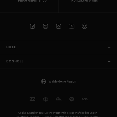
Finde einen Shop
Kontaktiere Uns
HILFE
DC SHOES
Wähle deine Region
Cookie-Einstellungen |
Datenschutzrichtlinie |
Geschäftsbedingungen |
Rechtliche Hinweise |
DC Crew Geschäftsbedingungen |
Cookie-Richtlinie