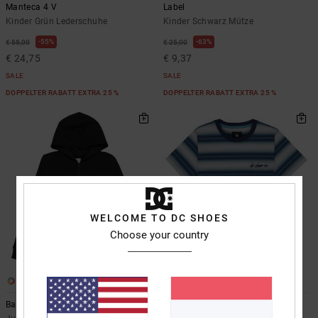
Manteca 4 V
Label
Kinder Grün Lederschuhe
Kinder Schwarz Mütze
55%
63%
€ 55,00
€ 25,00
€ 24,75
€ 9,37
SALE
SALE
DOPPELTER RABATT EXTRA 25 %
DOPPELTER RABATT EXTRA 25 %
WELCOME TO DC SHOES
Choose your country
1
1
Baseline
Sheriff Stripe