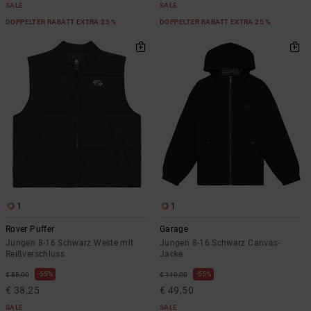
SALE
SALE
DOPPELTER RABATT EXTRA 25 %
DOPPELTER RABATT EXTRA 25 %
1
1
Rover Puffer
Garage
Jungen 8-16 Schwarz Weste mit
Jungen 8-16 Schwarz Canvas-
Reißverschluss
Jacke
55%
55%
€ 85,00
€ 110,00
€ 38,25
€ 49,50
SALE
SALE