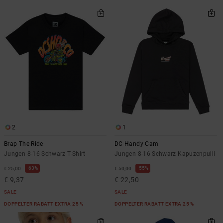
2
1
Brap The Ride
DC Handy Cam
Jungen 8-16 Schwarz T-Shirt
Jungen 8-16 Schwarz Kapuzenpulli
63%
55%
€ 25,00
€ 50,00
€ 9,37
€ 22,50
SALE
SALE
DOPPELTER RABATT EXTRA 25 %
DOPPELTER RABATT EXTRA 25 %