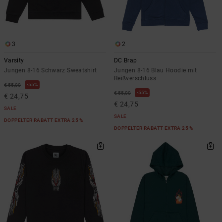
3
2
Varsity
DC Brap
Jungen 8-16 Schwarz Sweatshirt
Jungen 8-16 Blau Hoodie mit
Reißverschluss
55%
€ 55,00
55%
€ 55,00
€ 24,75
€ 24,75
SALE
SALE
DOPPELTER RABATT EXTRA 25 %
DOPPELTER RABATT EXTRA 25 %