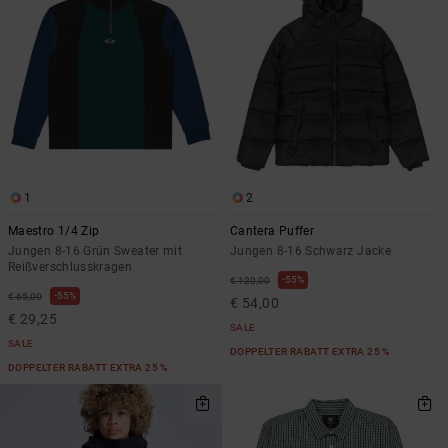
1
2
Maestro 1/4 Zip
Cantera Puffer
Jungen 8-16 Grün Sweater mit
Jungen 8-16 Schwarz Jacke
Reißverschlusskragen
55%
€ 120,00
55%
€ 65,00
€ 54,00
€ 29,25
SALE
SALE
DOPPELTER RABATT EXTRA 25 %
DOPPELTER RABATT EXTRA 25 %