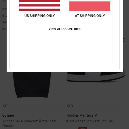
Jungen 8-16 Schwarz Zip-Hoodie
Jungen 8-16 Blau T-Shirt
63%
48%
€ 60,00
€ 30,00
€ 22,50
€ 15,75
US SHIPPING ONLY
AT SHIPPING ONLY
SALE
SALE
VIEW ALL COUNTRIES
DOPPELTER RABATT EXTRA 25 %
DOPPELTER RABATT EXTRA 25 %
1
3
Gunner
Toddler Manteca V
Jungen 8-16 Schwarz Ärmelloser
Kleinkinder Schwarz Schuhe
Hoodie