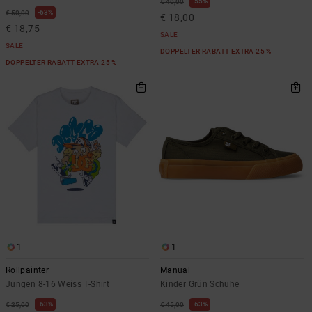
55%
€ 40,00
63%
€ 50,00
€ 18,00
€ 18,75
SALE
SALE
DOPPELTER RABATT EXTRA 25 %
DOPPELTER RABATT EXTRA 25 %
1
1
Rollpainter
Manual
Jungen 8-16 Weiss T-Shirt
Kinder Grün Schuhe
63%
63%
€ 25,00
€ 45,00