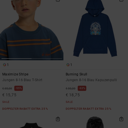
1
1
Maximize Stripe
Burning Skull
Jungen 8-16 Blau T-Shirt
Jungen 8-16 Blau Kapuzenpulli
55%
63%
€ 35,00
€ 50,00
€ 15,75
€ 18,75
SALE
SALE
DOPPELTER RABATT EXTRA 25 %
DOPPELTER RABATT EXTRA 25 %