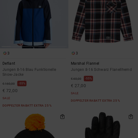
3
3
Defiant
Marshal Flannel
Jungen 8-16 Blau Funktionelle
Jungen 8-16 Schwarz Flanellhemd
Snow-Jacke
55%
€ 60,00
55%
€ 160,00
€ 27,00
€ 72,00
SALE
SALE
DOPPELTER RABATT EXTRA 25 %
DOPPELTER RABATT EXTRA 25 %