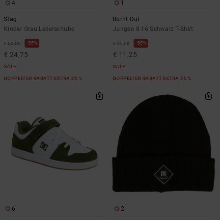
4
1
Stag
Burnt Out
Kinder Grau Lederschuhe
Jungen 8-16 Schwarz T-Shirt
55%
55%
€ 55,00
€ 25,00
€ 24,75
€ 11,25
SALE
SALE
DOPPELTER RABATT EXTRA 25 %
DOPPELTER RABATT EXTRA 25 %
6
2