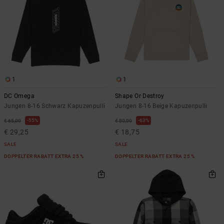
1
1
DC Omega
Shape Or Destroy
Jungen 8-16 Schwarz Kapuzenpulli
Jungen 8-16 Beige Kapuzenpulli
55%
63%
€ 65,00
€ 50,00
€ 29,25
€ 18,75
SALE
SALE
DOPPELTER RABATT EXTRA 25 %
DOPPELTER RABATT EXTRA 25 %