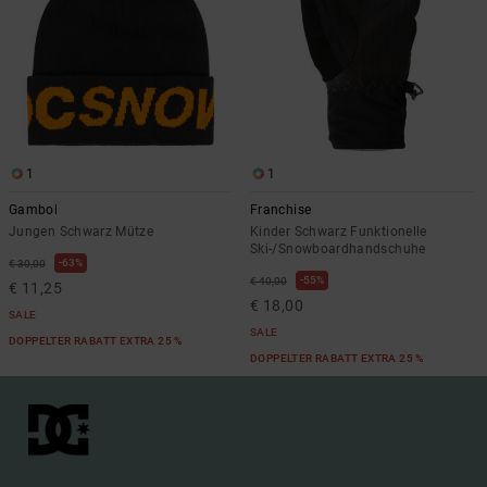
1
1
Gambol
Franchise
Jungen Schwarz Mütze
Kinder Schwarz Funktionelle
Ski-/Snowboardhandschuhe
63%
€ 30,00
55%
€ 40,00
€ 11,25
€ 18,00
SALE
SALE
DOPPELTER RABATT EXTRA 25 %
DOPPELTER RABATT EXTRA 25 %