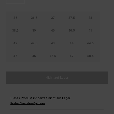
Kontaktformular.
FAQ
ansehen
36
36.5
37
37.5
38
38.5
39
40
40.5
41
42
42.5
43
44
44.5
45
46
46.5
47
48.5
Nicht auf Lager
Dieses Produkt ist derzeit nicht auf Lager.
Kaufen Sie andere Optionen