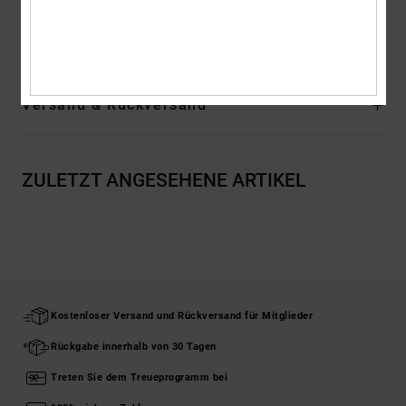
Zusammensetzung
Obermaterial: Textil (Baumwolle/vegan) /
Futter: Textil / Außensohle: Gummi
Versand & Rückversand
ZULETZT ANGESEHENE ARTIKEL
Kostenloser Versand und Rückversand für Mitglieder
Rückgabe innerhalb von 30 Tagen
Treten Sie dem Treueprogramm bei