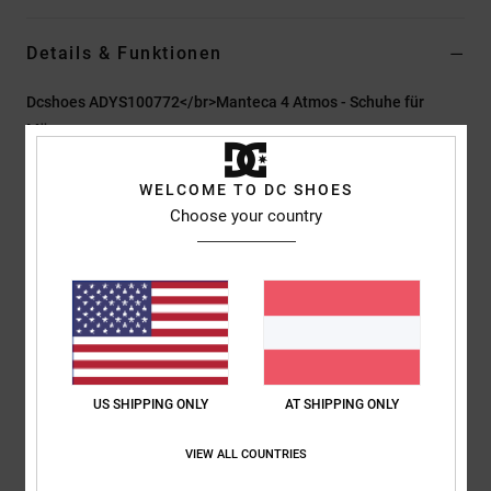
Details & Funktionen
Dcshoes ADYS100772</br>Manteca 4 Atmos - Schuhe für
Männer
Style
ADYS100772
Farbcode
ddm2
WELCOME TO DC SHOES
Choose your country
Funktionen
Obermaterial:
Denim- und Wildlederobermaterial
Schaft und Zunge sind für Komfort mit Schaum gepolstert
Mesh-Futter für zusätzlichen Komfort
Exklusive, gestickte Logos auf der Zunge
Exklusives, gesticktes Logo seitlich
EVA-Einlegesohle
US SHIPPING ONLY
AT SHIPPING ONLY
Abriebfeste, griffige Gummiaußensohle
Die unverkennbare Pill-Pattern-Lauffläche von DC
VIEW ALL COUNTRIES