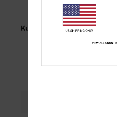
Kundenbewertungen
US SHIPPING ONLY
VIEW ALL COUNTR
Komfort
Prei
4.5