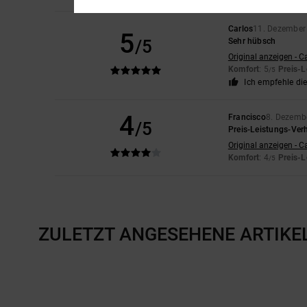
Carlos
11. Dezember
5
/5
Sehr hübsch
Original anzeigen - C
Komfort
: 5
Preis-L
/5
Ich empfehle di
4
Francisco
8. Dezemb
/5
Preis-Leistungs-Verh
Original anzeigen - C
Komfort
: 4
Preis-L
/5
ZULETZT ANGESEHENE ARTIKE