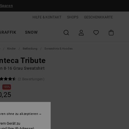
 Sparen
HILFE & KONTAKT
SHOPS
GESCHENKKARTE
GRAFFIK
SNOW
e
Kinder
Bekleidung
Sweatshirts & Hoodies
teca Tribute
n 8-16 Grau Sweatshirt
(2 Bewertungen)
0
55%
0,25
LTER RABATT EXTRA 25 %
hren ohne zu akzeptieren
rem Gerät zu
ight Heather Grey
 und Ihre IP-Adresse)