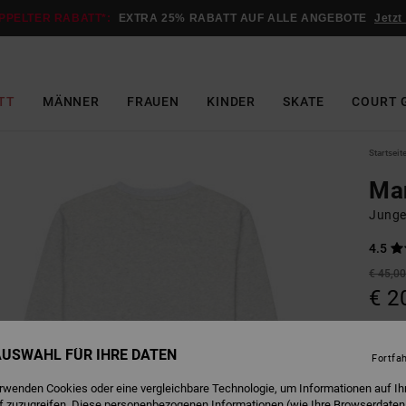
PPELTER RABATT*:
EXTRA 25% RABATT AUF ALLE ANGEBOTE
Jetzt
TT
MÄNNER
FRAUEN
KINDER
SKATE
COURT 
Startseit
Man
Junge
4.5
€ 45,0
€ 2
SALE
DOPPE
 AUSWAHL FÜR IHRE DATEN
Fortfa
erwenden Cookies oder eine vergleichbare Technologie, um Informationen auf Ih
L
Farbe
f zuzugreifen. Diese personenbezogenen Informationen (wie Ihre Browserdaten