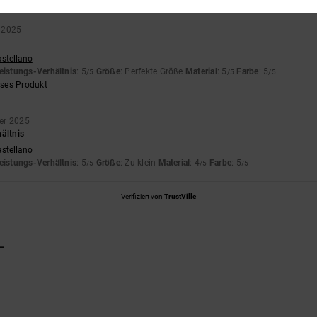
 2025
astellano
eistungs-Verhältnis
: 5
Größe
: Perfekte Größe
Material
: 5
Farbe
: 5
/5
/5
/5
eses Produkt
er 2025
ältnis
astellano
eistungs-Verhältnis
: 5
Größe
: Zu klein
Material
: 4
Farbe
: 5
/5
/5
/5
Verifiziert von
TrustVille
L