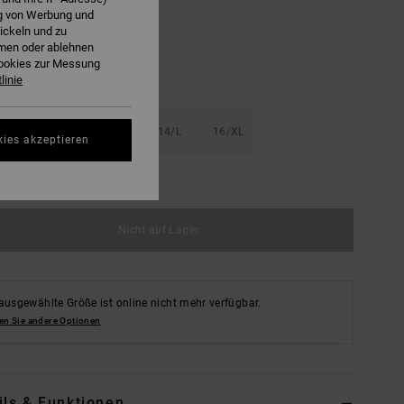
ng von Werbung und
ickeln und zu
hmen oder ablehnen
Cookies zur Messung
linie
S
10/S
12/M
14/L
16/XL
kies akzeptieren
ößentabelle ansehen
Nicht auf Lager
ausgewählte Größe ist online nicht mehr verfügbar.
en Sie andere Optionen
ils & Funktionen