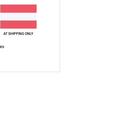
Vers
AT SHIPPING ONLY
IES
Durchschnittliche Bewertung
4.5
/5
basierend auf
2 verifizierten Bewertungen
seit Dezember 2025
50% unserer Kunden empfehlen dieses Produkt
s-Leistungs-Verhältnis
Größe
Materi
5.0
4.5
Zu klein
Zu groß