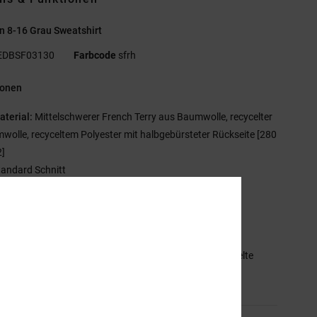
n 8-16 Grau Sweatshirt
EDBSF03130
Farbcode
sfrh
ionen
aterial:
Mittelschwerer French Terry aus Baumwolle, recycelter
wolle, recyceltem Polyester mit halbgebürsteter Rückseite [280
]
tandard Schnitt
astisol-Print auf der Brust
ischgrätenband am Nacken
C RE/SOLVE-Logo-Details
mmensetzung
[Hauptstoff] 55 % Baumwolle, 25 % recycelte
lle, 20 % recyceltes Polyester