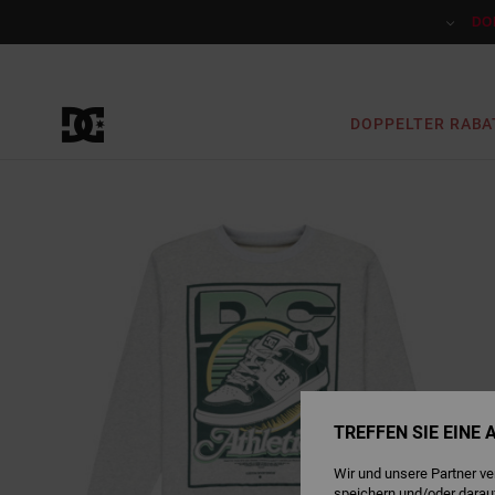
Direkt
zur
DO
Produktinformation
springen
DOPPELTER RABA
TREFFEN SIE EINE
Wir und unsere Partner v
speichern und/oder darau