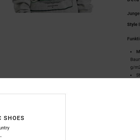
Junge
Style
Funkt
M
Baum
g/m2
S
Pl
F
D
Zusa
C SHOES
Baumwo
untry