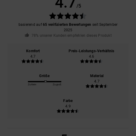
4.7
/5
basierend auf
65 verifizierten Bewertungen
seit September
2025
78% unserer Kunden empfehlen dieses Produkt
Komfort
Preis-Leistungs-Verhältnis
4.7
4.6
Größe
Material
4.7
Zu klein
Zu groß
Farbe
4.9