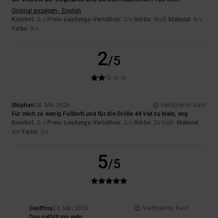
Original anzeigen - English
Komfort
: 3
Preis-Leistungs-Verhältnis
: 3
Größe
: Groß
Material
: 4
/5
/5
/5
Farbe
: 3
/5
2
/5
Stephan
24. Mai 2026
Verifizierter Kauf
Für mich zu wenig Fußbett und für die Größe 44 viel zu klein, eng
Komfort
: 2
Preis-Leistungs-Verhältnis
: 3
Größe
: Zu klein
Material
:
/5
/5
4
Farbe
: 5
/5
/5
5
/5
Geoffroy
23. Mai 2026
Verifizierter Kauf
Das gefällt mir sehr