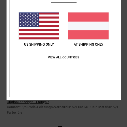
Fred
15. Juni 2026
Verifizierter Kauf
Tolle, kultige Sneaker
Original anzeigen - Français
Komfort
: 5
Preis-Leistungs-Verhältnis
: 5
Größe
: Perfekte Größe
/5
/5
Material
: 5
Farbe
: 5
/5
/5
US SHIPPING ONLY
AT SHIPPING ONLY
Ich empfehle dieses Produkt
VIEW ALL COUNTRIES
5
/5
Thierry
11. Juni 2026
Verifizierter Kauf
Perfekt
Original anzeigen - Français
Komfort
: 5
Preis-Leistungs-Verhältnis
: 5
Größe
: Klein
Material
: 5
/5
/5
/5
Farbe
: 5
/5