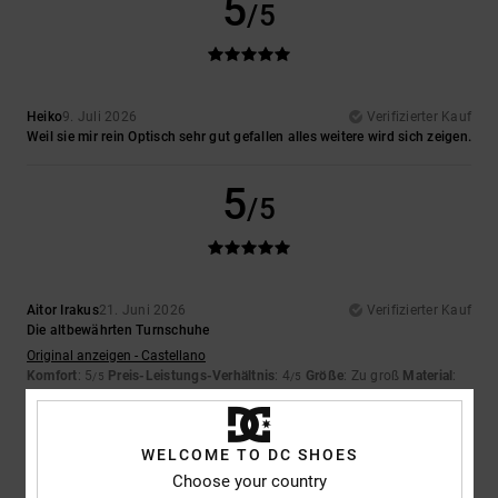
5
/5
Heiko
9. Juli 2026
Verifizierter Kauf
Weil sie mir rein Optisch sehr gut gefallen alles weitere wird sich zeigen.
5
/5
Aitor Irakus
21. Juni 2026
Verifizierter Kauf
Die altbewährten Turnschuhe
Original anzeigen - Castellano
Komfort
: 5
Preis-Leistungs-Verhältnis
: 4
Größe
: Zu groß
Material
:
/5
/5
4
Farbe
: 5
/5
/5
5
WELCOME TO DC SHOES
/5
Choose your country