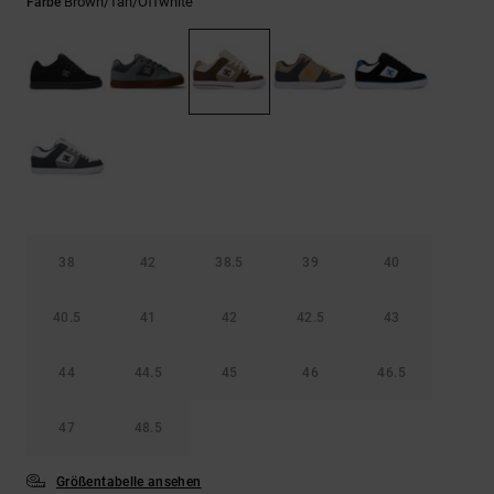
Kontaktformular.
Brown/tan/offwhite
Farbe
FAQ
ansehen
38
42
38.5
39
40
40.5
41
42
42.5
43
44
44.5
45
46
46.5
47
48.5
Größentabelle ansehen