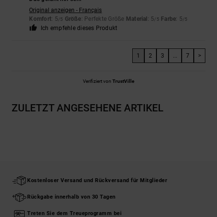
Original anzeigen - Français
Komfort
: 5
Größe
: Perfekte Größe
Material
: 5
Farbe
: 5
/5
/5
/5
Ich empfehle dieses Produkt
1
2
3
...
7
>
Verifiziert von
TrustVille
ZULETZT ANGESEHENE ARTIKEL
Kostenloser Versand und Rückversand für Mitglieder
Rückgabe innerhalb von 30 Tagen
Treten Sie dem Treueprogramm bei