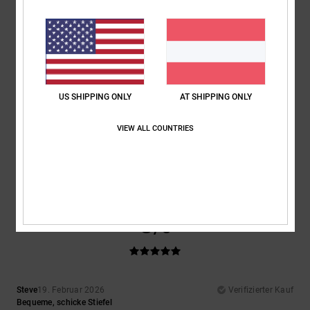
Farbe
: 5
/5
Ich empfehle dieses Produkt
5
/5
US SHIPPING ONLY
AT SHIPPING ONLY
VIEW ALL COUNTRIES
Johann
23. Februar 2026
Verifizierter Kauf
Confortable et résistante
Komfort
: 5
Preis-Leistungs-Verhältnis
: 4
Größe
: Perfekte Größe
/5
/5
Material
: 5
Farbe
: 4
/5
/5
Ich empfehle dieses Produkt
5
/5
Steve
19. Februar 2026
Verifizierter Kauf
Bequeme, schicke Stiefel