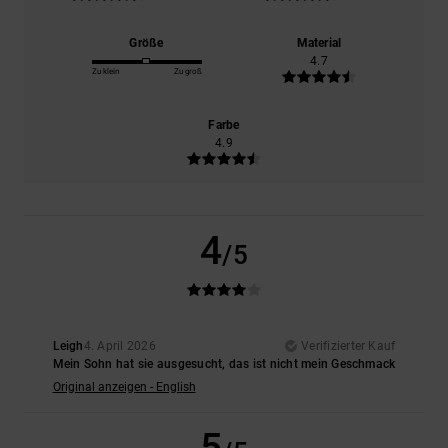
Größe
Material
4.7
Zu klein
Zu groß
Farbe
4.9
4
/5
Leigh
4. April 2026
Verifizierter Kauf
Mein Sohn hat sie ausgesucht, das ist nicht mein Geschmack
Original anzeigen - English