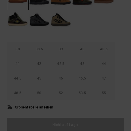
Kontaktformular.
FAQ
ansehen
38
38.5
39
40
40.5
41
42
42.5
43
44
44.5
45
46
46.5
47
48.5
50
52
53.5
55
Größentabelle ansehen
Nicht auf Lager