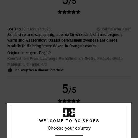
5
/5
Doriano
28. Februar 2026
Verifizierter Kauf
Sie sind zwar etwas sperrig, aber dafür wirklich leicht und bequem,
warm und wasserdicht. Das ist bereits mein zweites Paar dieses
Modells (bitte bringt mehr davon in Orange heraus).
Original anzeigen - English
Komfort
: 5
Preis-Leistungs-Verhältnis
: 5
Größe
: Perfekte Größe
/5
/5
Material
: 5
Farbe
: 4
/5
/5
Ich empfehle dieses Produkt
5
/5
Phillip
24. Februar 2026
Verifizierter Kauf
WELCOME TO DC SHOES
Toller Preis, tolle Qualität
Choose your country
Original anzeigen - English
Preis-Leistungs-Verhältnis
: 5
Größe
: Perfekte Größe
Material
: 5
/5
/5