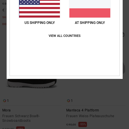
48%
€ 330,00
€ 126,00
€ 173,25
SALE
SALE
DOPPELTER RABATT EXTRA 25 %
US SHIPPING ONLY
AT SHIPPING ONLY
DOPPELTER RABATT EXTRA 25 %
VIEW ALL COUNTRIES
1
1
Mora
Manteca 4 Platform
Frauen Schwarz Boa®-
Frauen Weiss Plateauschuhe
Snowboardboots
55%
€ 90,00
48%