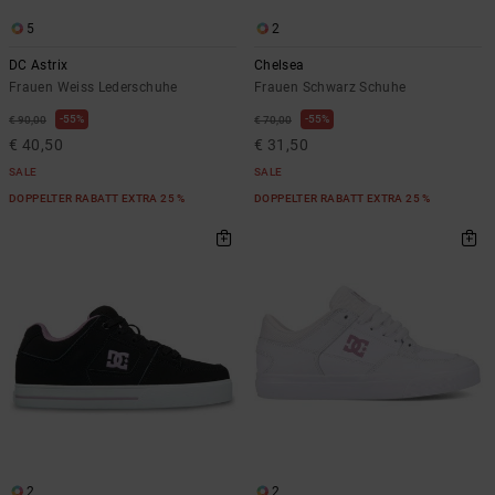
5
2
DC Astrix
Chelsea
Frauen Weiss Lederschuhe
Frauen Schwarz Schuhe
55%
55%
€ 90,00
€ 70,00
€ 40,50
€ 31,50
SALE
SALE
DOPPELTER RABATT EXTRA 25 %
DOPPELTER RABATT EXTRA 25 %
2
2