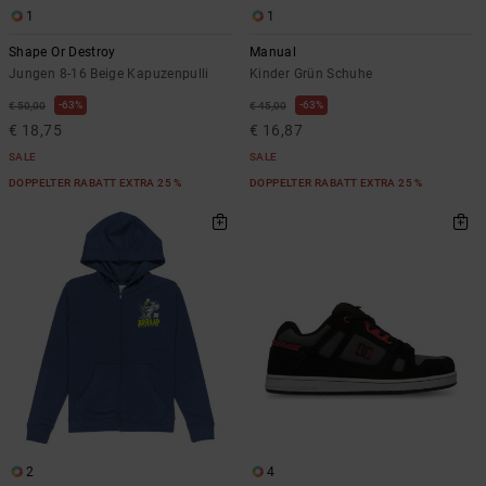
1
1
Shape Or Destroy
Manual
Jungen 8-16 Beige Kapuzenpulli
Kinder Grün Schuhe
63%
63%
€ 50,00
€ 45,00
€ 18,75
€ 16,87
SALE
SALE
DOPPELTER RABATT EXTRA 25 %
DOPPELTER RABATT EXTRA 25 %
2
4