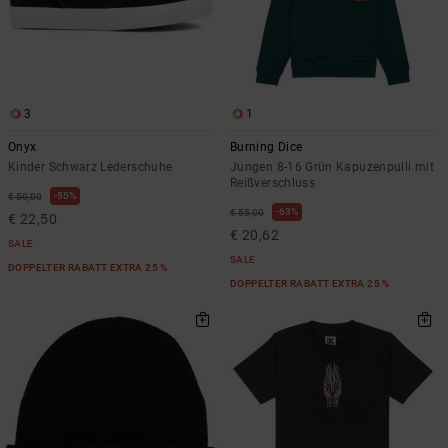
3
1
Onyx
Burning Dice
Kinder Schwarz Lederschuhe
Jungen 8-16 Grün Kapuzenpulli mit
Reißverschluss
55%
€ 50,00
63%
€ 55,00
€ 22,50
€ 20,62
SALE
SALE
DOPPELTER RABATT EXTRA 25 %
DOPPELTER RABATT EXTRA 25 %