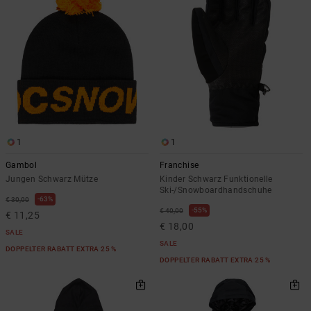
1
1
Gambol
Franchise
Jungen Schwarz Mütze
Kinder Schwarz Funktionelle
Ski-/Snowboardhandschuhe
63%
€ 30,00
55%
€ 40,00
€ 11,25
€ 18,00
SALE
SALE
DOPPELTER RABATT EXTRA 25 %
DOPPELTER RABATT EXTRA 25 %