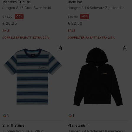
Manteca Tribute
Baseline
Jungen 8-16 Grau Sweatshirt
Jungen 8-16 Schwarz Zip-Hoodie
55%
63%
€ 45,00
€ 60,00
€ 20,25
€ 22,50
SALE
SALE
DOPPELTER RABATT EXTRA 25 %
DOPPELTER RABATT EXTRA 25 %
1
1
Sheriff Stripe
Planetarium
Jungen 8-16 Blau T-Shirt
Jungen 8-16 Schwarz Kapuzenpulli