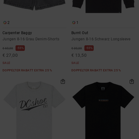
2
1
Carpenter Baggy
Burnt Out
Jungen 8-16 Grau Denim-Shorts
Jungen 8-16 Schwarz Longsleeve
55%
55%
€ 60,00
€ 30,00
€ 27,00
€ 13,50
SALE
SALE
DOPPELTER RABATT EXTRA 25 %
DOPPELTER RABATT EXTRA 25 %