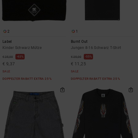
2
1
Label
Burnt Out
Kinder Schwarz Mütze
Jungen 8-16 Schwarz T-Shirt
63%
55%
€ 25,00
€ 25,00
€ 9,37
€ 11,25
SALE
SALE
DOPPELTER RABATT EXTRA 25 %
DOPPELTER RABATT EXTRA 25 %