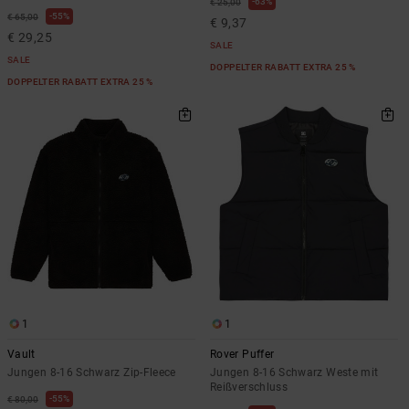
63%
€ 25,00
55%
€ 65,00
€ 9,37
€ 29,25
SALE
SALE
DOPPELTER RABATT EXTRA 25 %
DOPPELTER RABATT EXTRA 25 %
1
1
Vault
Rover Puffer
Jungen 8-16 Schwarz Zip-Fleece
Jungen 8-16 Schwarz Weste mit
Reißverschluss
55%
€ 80,00