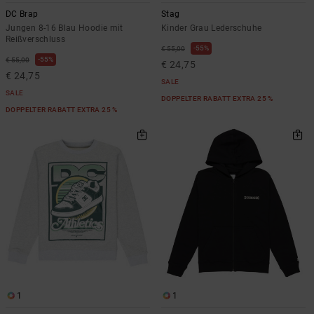
DC Brap
Stag
Jungen 8-16 Blau Hoodie mit
Kinder Grau Lederschuhe
Reißverschluss
55%
€ 55,00
55%
€ 55,00
€ 24,75
€ 24,75
SALE
SALE
DOPPELTER RABATT EXTRA 25 %
DOPPELTER RABATT EXTRA 25 %
1
1