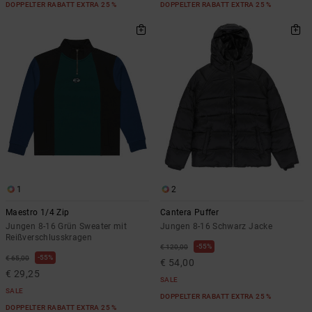
DOPPELTER RABATT EXTRA 25 %
DOPPELTER RABATT EXTRA 25 %
1
2
Maestro 1/4 Zip
Cantera Puffer
Jungen 8-16 Grün Sweater mit
Jungen 8-16 Schwarz Jacke
Reißverschlusskragen
55%
€ 120,00
55%
€ 65,00
€ 54,00
€ 29,25
SALE
SALE
DOPPELTER RABATT EXTRA 25 %
DOPPELTER RABATT EXTRA 25 %