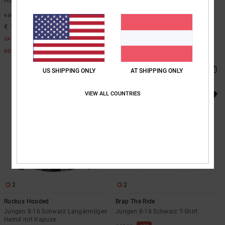
Hoodie
55%
€ 40,00
63%
€ 50,00
€ 18,00
€ 18,75
SALE
SALE
DOPPELTER RABATT EXTRA 25 %
DOPPELTER RABATT EXTRA 25 %
US SHIPPING ONLY
AT SHIPPING ONLY
VIEW ALL COUNTRIES
2
2
Ruckus Hooded
Brap The Ride
Jungen 8-16 Schwarz Langärmliges
Jungen 8-16 Schwarz T-Shirt
Hemd mit Kapuze