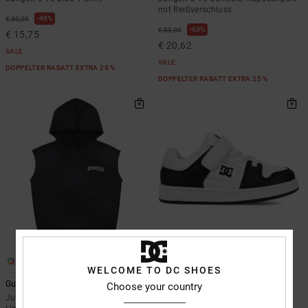
mit Reißverschluss
48%
€ 30,00
63%
€ 55,00
€ 15,75
€ 20,62
SALE
SALE
DOPPELTER RABATT EXTRA 25 %
DOPPELTER RABATT EXTRA 25 %
1
3
WELCOME TO DC SHOES
Gunner
Toddler Manteca V
Choose your country
Jungen 8-16 Schwarz Ärmelloser
Kleinkinder Schwarz Schuhe