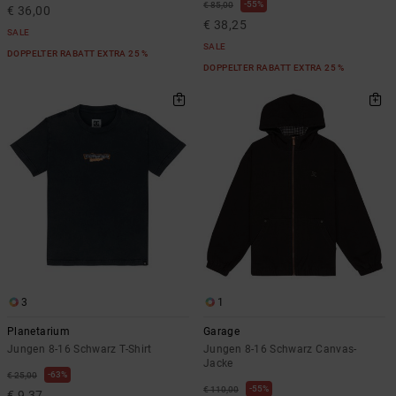
55%
€ 85,00
€ 36,00
€ 38,25
SALE
SALE
DOPPELTER RABATT EXTRA 25 %
DOPPELTER RABATT EXTRA 25 %
3
1
Planetarium
Garage
Jungen 8-16 Schwarz T-Shirt
Jungen 8-16 Schwarz Canvas-
Jacke
63%
€ 25,00
55%
€ 110,00
€ 9,37