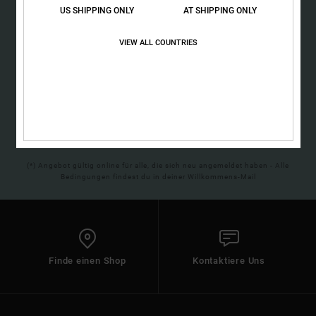
ONLINE*
Kontaktformular.
US SHIPPING ONLY
AT SHIPPING ONLY
FAQ
Melde dich an, um immer die neuesten News und exklusive
ansehen
Angebote zu erhalten.
VIEW ALL COUNTRIES
ANMELDEN
(*) Angebot gültig online für alle, die sich neu angemeldet haben - Alle
Bedingungen findest du in deiner Willkommens-Mail
Finde einen Shop
Kontaktiere Uns