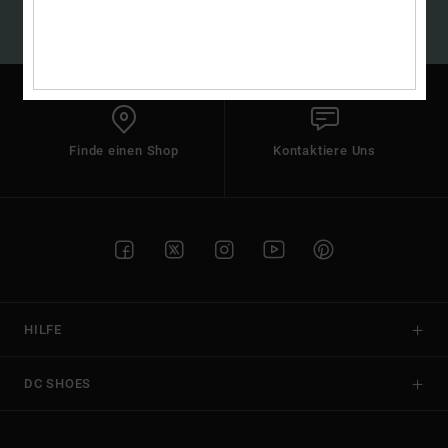
Kontaktformular.
(*) Angebot gültig online für alle, die sich neu angemeldet haben - Alle
Bedingungen findest du in deiner Willkommens-Mail
FAQ
ansehen
Finde einen Shop
Kontaktiere Uns
HILFE
DC SHOES