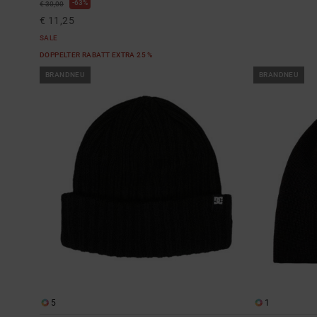
63%
€ 30,00
€ 11,25
SALE
DOPPELTER RABATT EXTRA 25 %
BRANDNEU
BRANDNEU
5
1