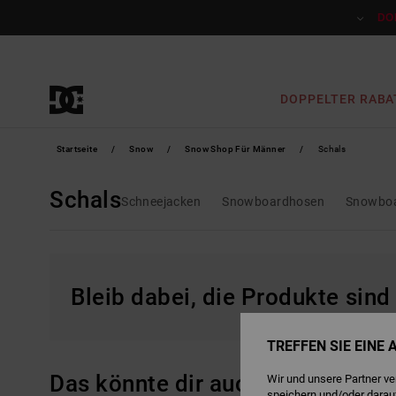
Direkt
zur
DO
Produkt
Auswahl
springen
DOPPELTER RABA
Startseite
Snow
Snow Shop Für Männer
Schals
Schals
Schneejacken
Snowboardhosen
Snowboa
Bleib dabei, die Produkte sind
TREFFEN SIE EINE
Das könnte dir auch gefallen
Wir und unsere Partner v
speichern und/oder darau