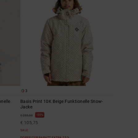
3
nelle
Basis Print 10K Beige Funktionelle Snow-
Jacke
55%
€ 235,00
€ 105,75
SALE
DOPPELTER RABATT EXTRA 25 %