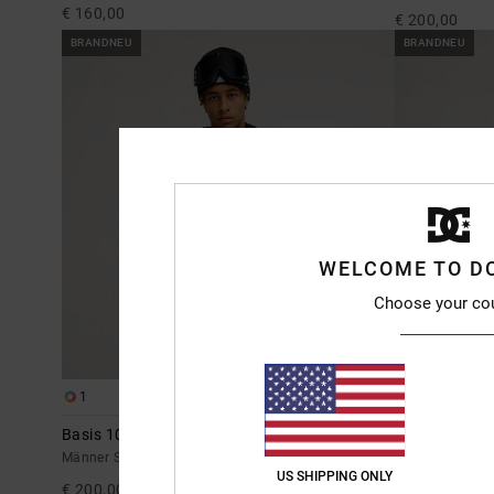
€ 160,00
€ 200,00
BRANDNEU
BRANDNEU
WELCOME TO D
Choose your co
1
1
Basis 10K
DC X BB Track
Schneejacke
Männer Schwarz Funktionelle Schneejacke
US SHIPPING ONLY
€ 220,00
€ 200,00