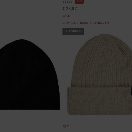
48%
€ 55,00
€ 28,87
SALE
DOPPELTER RABATT EXTRA 25 %
BRANDNEU
5