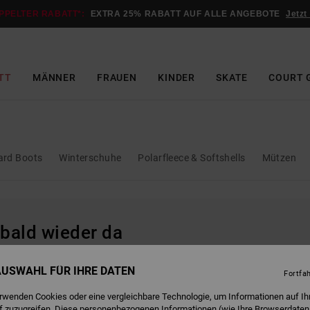
PPELTER RABATT*:
EXTRA 25% RABATT AUF ALLE ANGEBOTE
Jetzt
TT
MÄNNER
FRAUEN
KINDER
SKATE
COURT 
rd Boots
Winterschuhe
Polarfleece & Softshells
Mützen
 bald wieder da
 AUSWAHL FÜR IHRE DATEN
Fortfa
erwenden Cookies oder eine vergleichbare Technologie, um Informationen auf Ih
f zuzugreifen. Diese personenbezogenen Informationen (wie Ihre Browserdaten