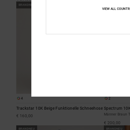
BRANDNEU
BRANDNEU
VIEW ALL COUNTR
4
2
Trackstar 10K Beige Funktionelle Schneehose
Spectrum 10
Männer Braun T
€ 160,00
€ 200,00
BRANDNEU
BRANDNEU