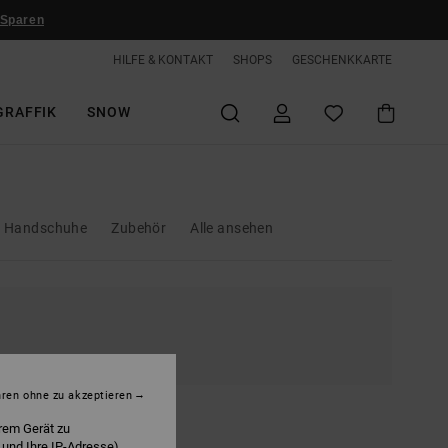
 Sparen
HILFE & KONTAKT
SHOPS
GESCHENKKARTE
GRAFFIK
SNOW
Handschuhe
Zubehör
Alle ansehen
hren ohne zu akzeptieren
rem Gerät zu
 und Ihre IP-Adresse)