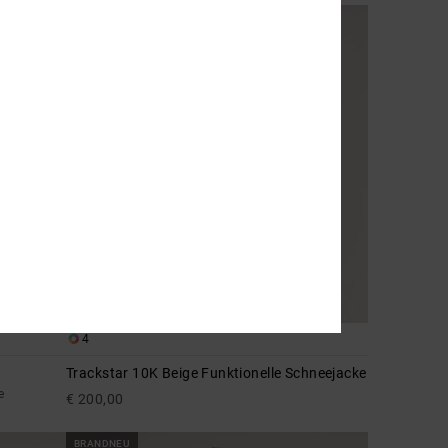
BRANDNEU
4
Trackstar 10K Beige Funktionelle Schneejacke
e
€ 200,00
BRANDNEU