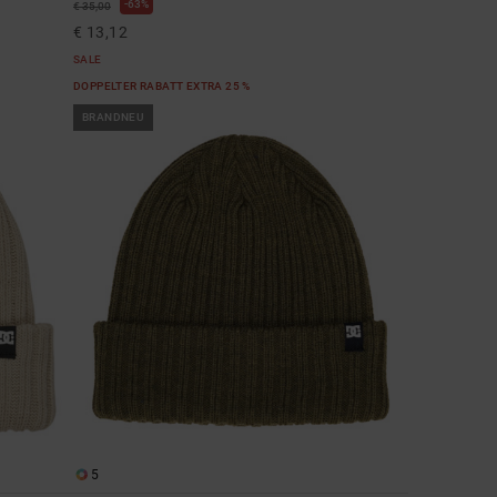
63%
€ 35,00
€ 13,12
SALE
DOPPELTER RABATT EXTRA 25 %
BRANDNEU
5