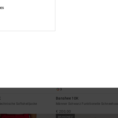
BRANDNEU
IES
3
K
Banshee 10K
echnische Softshelljacke
Männer Schwarz Funktionelle Schneehos
€ 200,00
BRANDNEU