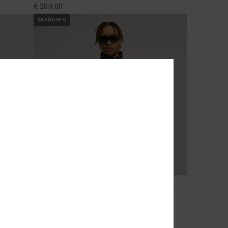
€ 200,00
BRANDNEU
1
Park Anorak 10K Schwarz Wendbare
Funktionelle Schneejacke
acke
€ 140,00