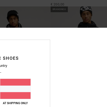
€ 200,00
BRANDNEU
C SHOES
untry
1
star 10K Blau Funktionelle
Storm Division Insulator
Männer Schwarz Funktionelle Isolationsj
AT SHIPPING ONLY
€ 200,00