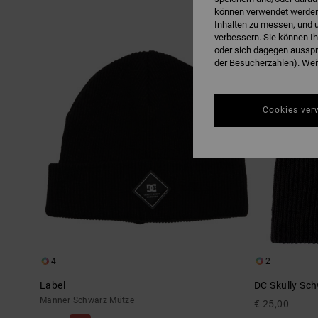
können verwendet werden,
Inhalten zu messen, und u
Direkt
Überspringen
BRANDNEU
zu
und
verbessern. Sie können I
den
filtern
oder sich dagegen ausspr
Filterkriterien
nach
springen
der Besucherzahlen). Weit
Cookies ver
4
2
Label
DC Skully Sc
Männer Schwarz Mütze
€ 25,00