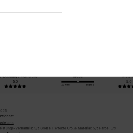
Durchschnittliche Bewertung
5.0
/5
basierend auf
3 verifizierten Bewertungen
seit September 2025
100% unserer Kunden empfehlen dieses Produkt
s-Leistungs-Verhältnis
Größe
Materi
5.0
5.0
Zu klein
Zu groß
2025
zeichnet.
astellano
eistungs-Verhältnis
: 5
Größe
: Perfekte Größe
Material
: 5
Farbe
: 5
/5
/5
/5