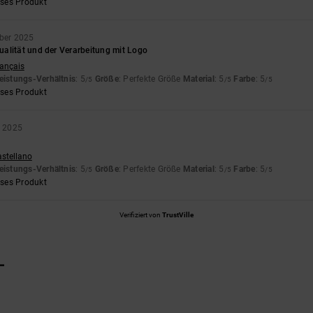
eses Produkt
ber 2025
alität und der Verarbeitung mit Logo
rançais
eistungs-Verhältnis
: 5
Größe
: Perfekte Größe
Material
: 5
Farbe
: 5
/5
/5
/5
eses Produkt
r 2025
astellano
eistungs-Verhältnis
: 5
Größe
: Perfekte Größe
Material
: 5
Farbe
: 5
/5
/5
/5
eses Produkt
Verifiziert von
TrustVille
L