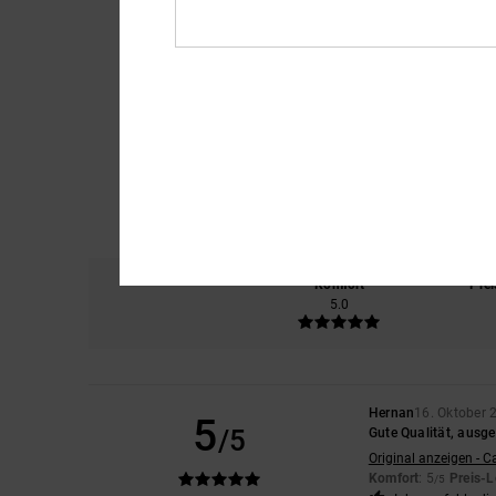
Komfort
Prei
5.0
Hernan
16. Oktober 
5
/5
Gute Qualität, ausge
Original anzeigen - C
Komfort
: 5
Preis-L
/5