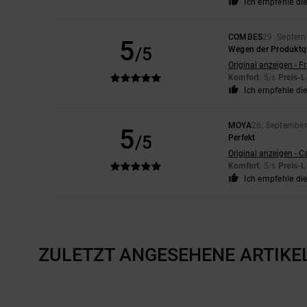
Ich empfehle di
COMBES
29. Septem
5
/5
Wegen der Produktqu
Original anzeigen - F
Komfort
: 5
Preis-L
/5
Ich empfehle di
MOYA
26. Septembe
5
/5
Perfekt
Original anzeigen - C
Komfort
: 5
Preis-L
/5
Ich empfehle di
ZULETZT ANGESEHENE ARTIKE