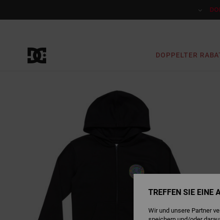
Direkt
zur
DO
Produktinformation
springen
DOPPELTER RABA
TREFFEN SIE EINE
Wir und unsere Partner v
speichern und/oder darau