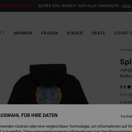
PPELTER RABATT*:
EXTRA 25% RABATT AUF ALLE ANGEBOTE
Jetzt
TT
MÄNNER
FRAUEN
KINDER
SKATE
COURT 
Startseit
Spi
Jungs
Reißv
5.0
ECO-B
€ 55,0
€ 2
 AUSWAHL FÜR IHRE DATEN
Fortfa
SALE
erwenden Cookies oder eine vergleichbare Technologie, um Informationen auf Ih
DOPPE
f zuzugreifen. Diese personenbezogenen Informationen (wie Ihre Browserdaten