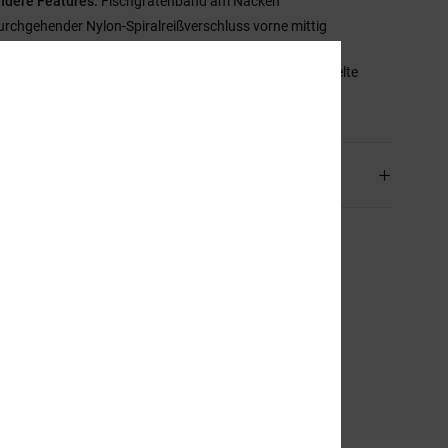
ndere Features:
Fischgrätenband am Nacken
urchgehender Nylon-Spiralreißverschluss vorne mittig
mmensetzung
[Hauptstoff] 55 % Baumwolle, 25 % recycelte
lle, 20 % recyceltes Polyester
and & Rückversand