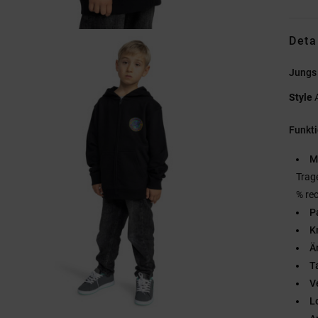
Deta
Jungs
Style
Funkt
M
Trag
% re
P
K
Ä
T
V
L