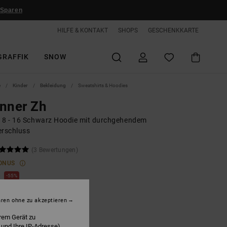
 Sparen
HILFE & KONTAKT
SHOPS
GESCHENKKARTE
GRAFFIK
SNOW
e
Kinder
Bekleidung
Sweatshirts & Hoodies
nner Zh
 8 - 16 Schwarz Hoodie mit durchgehendem
erschluss
(3 Bewertungen)
ONUS
0
55%
4,75
hren ohne zu akzeptieren
rem Gerät zu
LTER RABATT EXTRA 25 %
 und Ihre IP-Adresse)