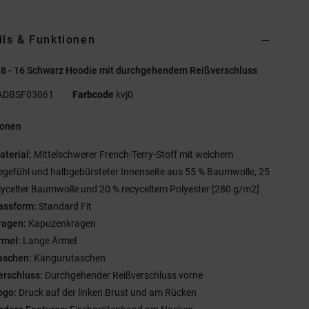
ils & Funktionen
 8 - 16 Schwarz Hoodie mit durchgehendem Reißverschluss
ADBSF03061
Farbcode
kvj0
ionen
aterial:
Mittelschwerer French-Terry-Stoff mit weichem
egefühl und halbgebürsteter Innenseite aus 55 % Baumwolle, 25
cycelter Baumwolle und 20 % recyceltem Polyester [280 g/m2]
assform:
Standard Fit
ragen:
Kapuzenkragen
rmel:
Lange Ärmel
aschen:
Kängurutaschen
erschluss:
Durchgehender Reißverschluss vorne
ogo:
Druck auf der linken Brust und am Rücken