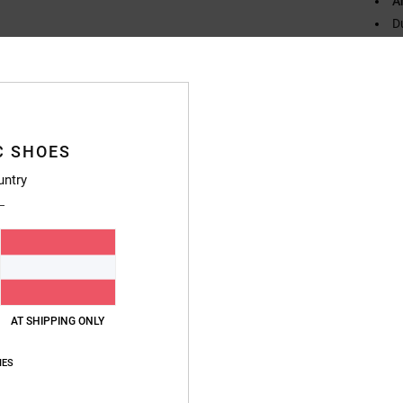
A
D
Zusa
Baumwo
C SHOES
Vers
untry
AT SHIPPING ONLY
IES