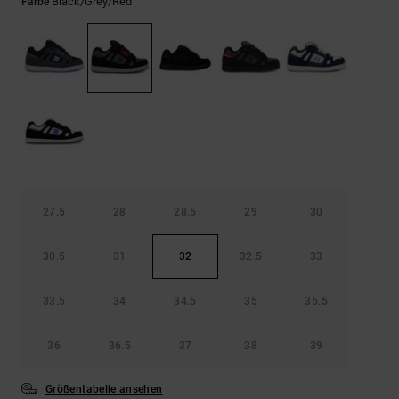
Kontaktformular.
Black/grey/red
Farbe
FAQ
ansehen
27.5
28
28.5
29
30
30.5
31
32
32.5
33
33.5
34
34.5
35
35.5
36
36.5
37
38
39
Größentabelle ansehen