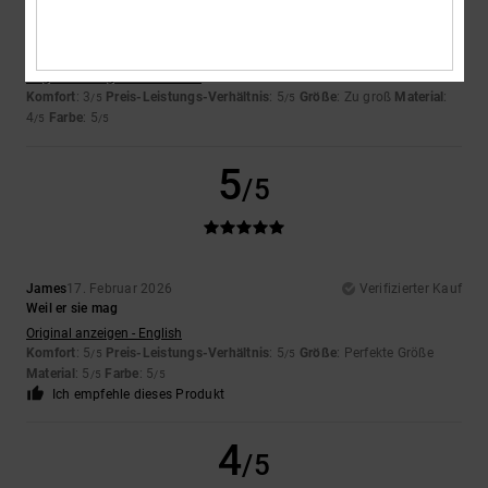
Ester
18. Februar 2026
Verifizierter Kauf
Es ist wunderschön und hat viel Stil, passt aber nicht gut zu meinem
Gang.
Original anzeigen - Castellano
Komfort
: 3
Preis-Leistungs-Verhältnis
: 5
Größe
: Zu groß
Material
:
/5
/5
4
Farbe
: 5
/5
/5
5
/5
James
17. Februar 2026
Verifizierter Kauf
Weil er sie mag
Original anzeigen - English
Komfort
: 5
Preis-Leistungs-Verhältnis
: 5
Größe
: Perfekte Größe
/5
/5
Material
: 5
Farbe
: 5
/5
/5
Ich empfehle dieses Produkt
4
/5