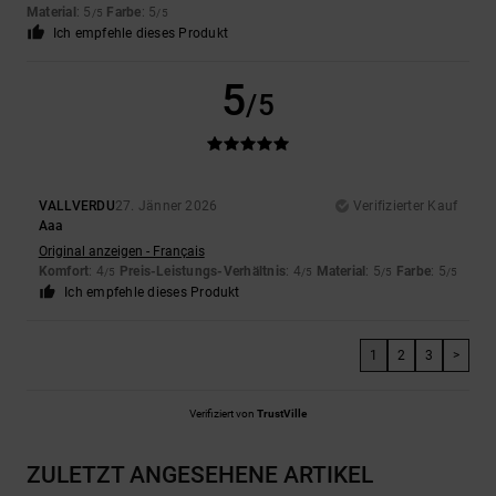
Material
: 5
Farbe
: 5
/5
/5
Ich empfehle dieses Produkt
5
/5
VALLVERDU
27. Jänner 2026
Verifizierter Kauf
Aaa
Original anzeigen - Français
Komfort
: 4
Preis-Leistungs-Verhältnis
: 4
Material
: 5
Farbe
: 5
/5
/5
/5
/5
Ich empfehle dieses Produkt
1
2
3
>
Verifiziert von
TrustVille
ZULETZT ANGESEHENE ARTIKEL