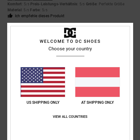
Komfort
: 5
Preis-Leistungs-Verhältnis
: 5
Größe
: Perfekte Größe
/5
/5
Material
: 5
Farbe
: 5
/5
/5
Ich empfehle dieses Produkt
4
/5
WELCOME TO DC SHOES
Choose your country
SAMUEL
26. Februar 2026
Verifizierter Kauf
Gute, robuste Kinderschuhe
Original anzeigen - English
Komfort
: 5
Preis-Leistungs-Verhältnis
: 5
Größe
: Groß
Material
: 5
/5
/5
/5
Farbe
: 4
/5
Ich empfehle dieses Produkt
US SHIPPING ONLY
AT SHIPPING ONLY
3
/5
VIEW ALL COUNTRIES