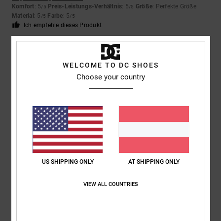
Komfort
: 5
Preis-Leistungs-Verhältnis
: 5
Größe
: Perfekte Größe
/5
/5
Material
: 5
Farbe
: 5
/5
/5
Ich empfehle dieses Produkt
4
/5
WELCOME TO DC SHOES
Choose your country
SAMUEL
26. Februar 2026
Verifizierter Kauf
Gute, robuste Kinderschuhe
Original anzeigen - English
Komfort
: 5
Preis-Leistungs-Verhältnis
: 5
Größe
: Groß
Material
: 5
/5
/5
/5
Farbe
: 4
/5
Ich empfehle dieses Produkt
US SHIPPING ONLY
AT SHIPPING ONLY
3
/5
VIEW ALL COUNTRIES