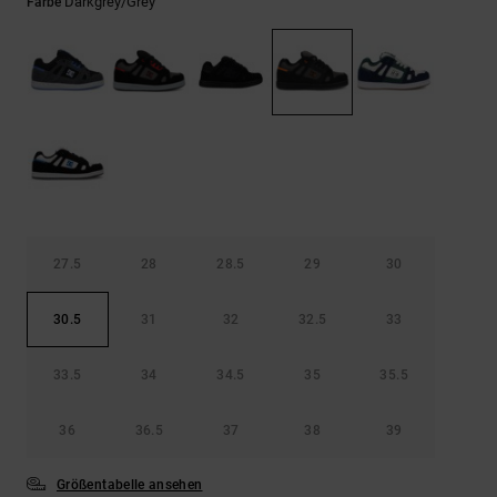
Kontaktformular.
Darkgrey/grey
Farbe
FAQ
ansehen
27.5
28
28.5
29
30
30.5
31
32
32.5
33
33.5
34
34.5
35
35.5
36
36.5
37
38
39
Größentabelle ansehen