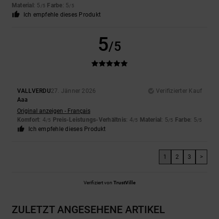
Material
: 5
Farbe
: 5
/5
/5
Ich empfehle dieses Produkt
5
/5
VALLVERDU
27. Jänner 2026
Verifizierter Kauf
Aaa
Original anzeigen - Français
Komfort
: 4
Preis-Leistungs-Verhältnis
: 4
Material
: 5
Farbe
: 5
/5
/5
/5
/5
Ich empfehle dieses Produkt
1
2
3
>
Verifiziert von
TrustVille
ZULETZT ANGESEHENE ARTIKEL