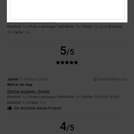
Ester
18. Februar 2026
Verifizierter Kauf
Es ist wunderschön und hat viel Stil, passt aber nicht gut zu meinem
Gang.
Original anzeigen - Castellano
Komfort
: 3
Preis-Leistungs-Verhältnis
: 5
Größe
: Zu groß
Material
:
/5
/5
4
Farbe
: 5
/5
/5
5
/5
James
17. Februar 2026
Verifizierter Kauf
Weil er sie mag
Original anzeigen - English
Komfort
: 5
Preis-Leistungs-Verhältnis
: 5
Größe
: Perfekte Größe
/5
/5
Material
: 5
Farbe
: 5
/5
/5
Ich empfehle dieses Produkt
4
/5