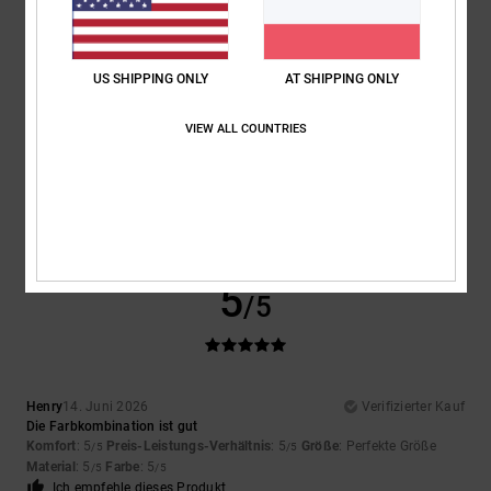
4.5
4.5
Größe
Material
US SHIPPING ONLY
AT SHIPPING ONLY
4.5
Zu klein
Zu groß
VIEW ALL COUNTRIES
Farbe
4.5
5
/5
Henry
14. Juni 2026
Verifizierter Kauf
Die Farbkombination ist gut
Komfort
: 5
Preis-Leistungs-Verhältnis
: 5
Größe
: Perfekte Größe
/5
/5
Material
: 5
Farbe
: 5
/5
/5
Ich empfehle dieses Produkt