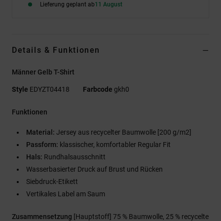
Lieferung geplant ab
11 August
Details & Funktionen
Männer Gelb T-Shirt
Style
EDYZT04418
Farbcode
gkh0
Funktionen
Material:
Jersey aus recycelter Baumwolle [200 g/m2]
Passform:
klassischer, komfortabler Regular Fit
Hals:
Rundhalsausschnitt
Wasserbasierter Druck auf Brust und Rücken
Siebdruck-Etikett
Vertikales Label am Saum
Zusammensetzung
[Hauptstoff] 75 % Baumwolle, 25 % recycelte