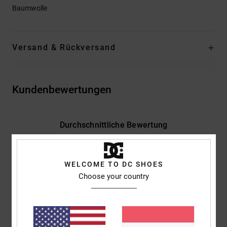
Baumwolle
Versand & Rückversand
Kundenbewertungen
Durchschnittliche Bewertung
4.5
/5
WELCOME TO DC SHOES
Choose your country
basierend auf
2 verifizierten Bewertungen
seit Mai 2026
50% unserer Kunden empfehlen dieses Produkt
Komfort
Preis-Leistungs-Verhältnis