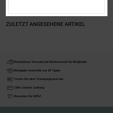
Versand & Rückversand
ZULETZT ANGESEHENE ARTIKEL
Kostenloser Versand und Rückversand für Mitglieder
Rückgabe innerhalb von 30 Tagen
Treten Sie dem Treueprogramm bei
100% sichere Zahlung
Brauchen Sie Hilfe?