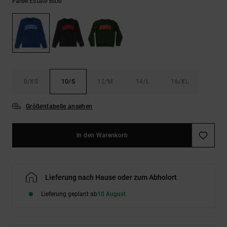
Kontaktformular.
Estate Blue
Farbe
FAQ
ansehen
8/XS
10/S
12/M
14/L
16/XL
Größentabelle ansehen
In den Warenkorb
Lieferung nach Hause oder zum Abholort
Lieferung geplant ab
10 August