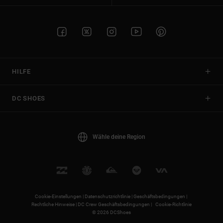
HILFE
DC SHOES
Wähle deine Region
Cookie-Einstellungen |
Datenschutzrichtlinie |
Geschäftsbedingungen |
Rechtliche Hinweise |
DC Crew Geschäftsbedingungen |
Cookie-Richtlinie
© 2026 DCShoes