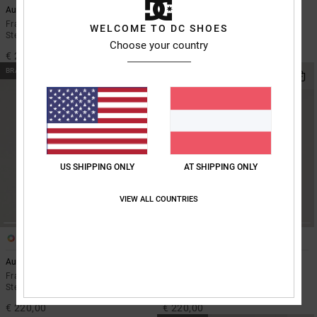
Aura 10K
Riveter 15K
Frauen Braun Technische kurze
Frauen Schwarz Funktionelle
WELCOME TO DC SHOES
Steppjacke
Schneehose
Choose your country
€ 220,00
€ 235,00
BRANDNEU
BRANDNEU
US SHIPPING ONLY
AT SHIPPING ONLY
VIEW ALL COUNTRIES
3
3
Aura 10K
Aura 10K
Frauen Rosa Technische kurze
Frauen Schwarz Technische kurze
Steppjacke
Steppjacke
€ 220,00
€ 220,00