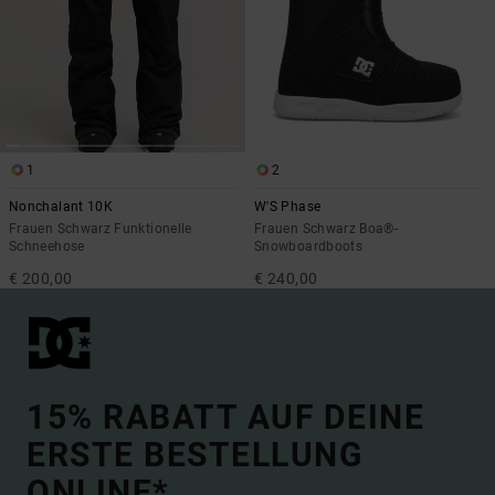
1
2
Nonchalant 10K
W'S Phase
Frauen Schwarz Funktionelle
Frauen Schwarz Boa®-
Schneehose
Snowboardboots
€ 200,00
€ 240,00
15% RABATT AUF DEINE
ERSTE BESTELLUNG
ONLINE*