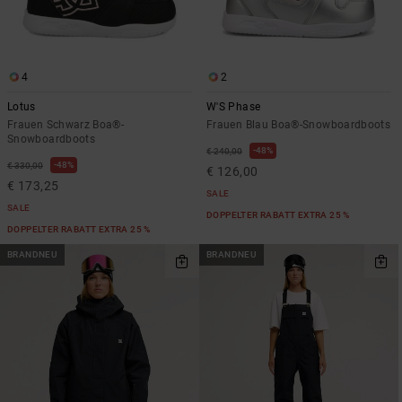
Kontaktformular.
FAQ
ansehen
4
2
Lotus
W'S Phase
Frauen Schwarz Boa®-
Frauen Blau Boa®-Snowboardboots
Snowboardboots
48%
€ 240,00
48%
€ 330,00
€ 126,00
€ 173,25
SALE
SALE
DOPPELTER RABATT EXTRA 25 %
DOPPELTER RABATT EXTRA 25 %
BRANDNEU
BRANDNEU