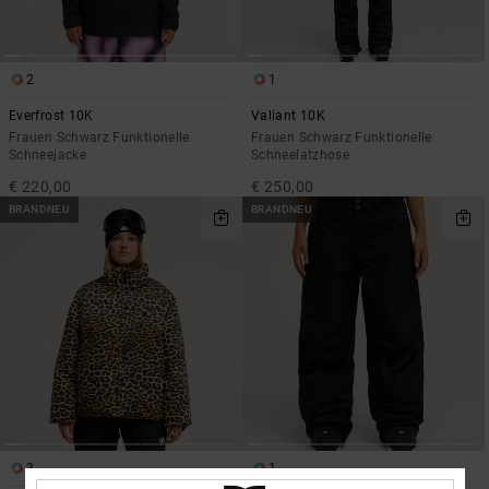
2
1
Everfrost 10K
Valiant 10K
Frauen Schwarz Funktionelle
Frauen Schwarz Funktionelle
Schneejacke
Schneelatzhose
€ 220,00
€ 250,00
BRANDNEU
BRANDNEU
3
1