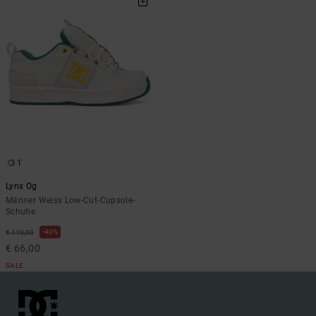
1
Lynx Og
Männer Weiss Low-Cut-Cupsole-
Schuhe
40%
€ 110,00
€ 66,00
SALE