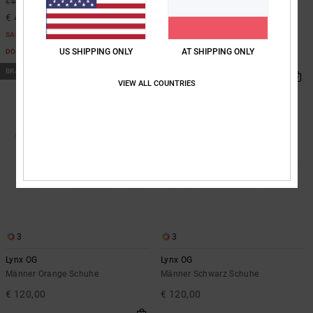
55%
55%
€ 95,00
€ 90,00
€ 42,75
€ 40,50
SALE
SALE
US SHIPPING ONLY
AT SHIPPING ONLY
DOPPELTER RABATT EXTRA 25 %
DOPPELTER RABATT EXTRA 25 %
BRANDNEU
BRANDNEU
VIEW ALL COUNTRIES
3
3
Lynx OG
Lynx OG
Männer Orange Schuhe
Männer Schwarz Schuhe
€ 120,00
€ 120,00