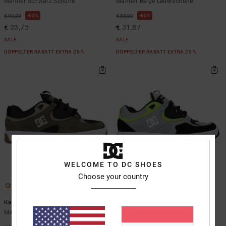
Männer Schwarz Schuhe
Männer Beige Lederschuhe
63%
63%
€ 90,00
€ 85,00
€ 33,75
€ 31,87
SALE
SALE
DOPPELTER RABATT EXTRA 25 %
DOPPELTER RABATT EXTRA 25 %
WELCOME TO DC SHOES
Choose your country
1
6
Kalynx Zero S
Kalynx Zero
Männer Grün Leder-Skate-Schuhe
Männer Grau Schuhe